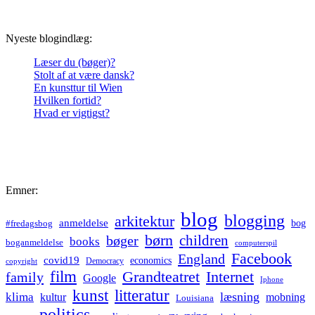
Nyeste blogindlæg:
Læser du (bøger)?
Stolt af at være dansk?
En kunsttur til Wien
Hvilken fortid?
Hvad er vigtigst?
Emner:
blog
blogging
arkitektur
anmeldelse
bog
#fredagsbog
børn
children
bøger
books
boganmeldelse
computerspil
Facebook
England
covid19
economics
Democracy
copyright
film
Grandteatret
Internet
family
Google
Iphone
kunst
litteratur
læsning
klima
kultur
mobning
Louisiana
politics