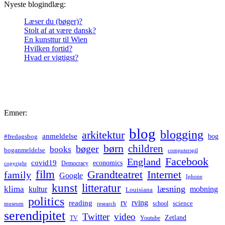
Nyeste blogindlæg:
Læser du (bøger)?
Stolt af at være dansk?
En kunsttur til Wien
Hvilken fortid?
Hvad er vigtigst?
Emner:
blog
blogging
arkitektur
anmeldelse
bog
#fredagsbog
børn
children
bøger
books
boganmeldelse
computerspil
Facebook
England
covid19
economics
Democracy
copyright
film
Grandteatret
Internet
family
Google
Iphone
kunst
litteratur
læsning
klima
kultur
mobning
Louisiana
politics
rv
rving
reading
science
museum
research
school
serendipitet
Twitter
video
Zetland
TV
Youtube