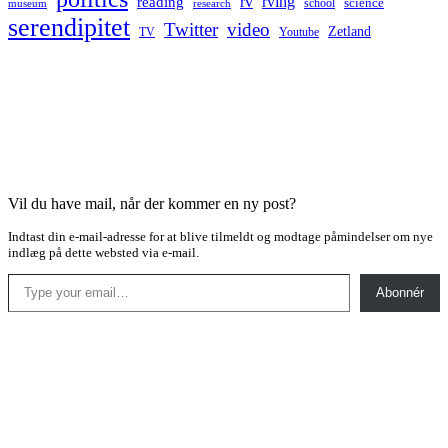
rv
rving
reading
science
museum
research
school
serendipitet
Twitter
video
Zetland
TV
Youtube
Vil du have mail, når der kommer en ny post?
Indtast din e-mail-adresse for at blive tilmeldt og modtage påmindelser om nye
indlæg på dette websted via e-mail.
Type your email…
Abonnér