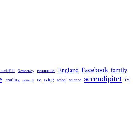
Facebook
England
family
covid19
economics
Democracy
serendipitet
s
rv
rving
reading
science
TV
research
school