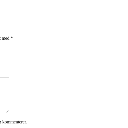
et med
*
eg kommenterer.