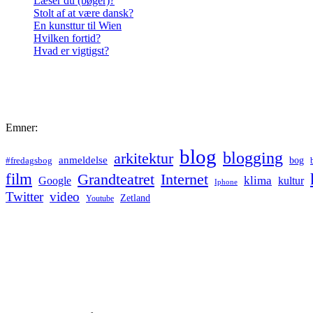
Læser du (bøger)?
Stolt af at være dansk?
En kunsttur til Wien
Hvilken fortid?
Hvad er vigtigst?
Emner:
blog
blogging
arkitektur
anmeldelse
bog
#fredagsbog
film
Grandteatret
Internet
klima
Google
kultur
Iphone
Twitter
video
Zetland
Youtube