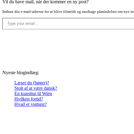
Vil du have mail, når der kommer en ny post?
Indtast din e-mail-adresse for at blive tilmeldt og modtage påmindelser om nye in
Type your email…
Nyeste blogindlæg:
Læser du (bøger)?
Stolt af at være dansk?
En kunsttur til Wien
Hvilken fortid?
Hvad er vigtigst?