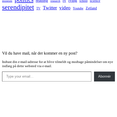
rv
rving
reading
science
museum
research
school
serendipitet
Twitter
video
Zetland
TV
Youtube
Vil du have mail, når der kommer en ny post?
Indtast din e-mail-adresse for at blive tilmeldt og modtage påmindelser om nye
indlæg på dette websted via e-mail.
Type your email…
Abonnér