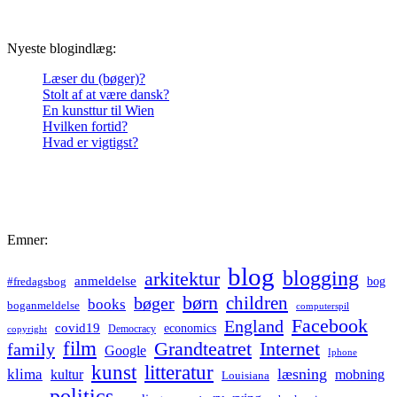
Nyeste blogindlæg:
Læser du (bøger)?
Stolt af at være dansk?
En kunsttur til Wien
Hvilken fortid?
Hvad er vigtigst?
Emner:
blog
blogging
arkitektur
anmeldelse
bog
#fredagsbog
børn
children
bøger
books
boganmeldelse
computerspil
Facebook
England
covid19
economics
Democracy
copyright
film
Grandteatret
Internet
family
Google
Iphone
kunst
litteratur
læsning
klima
kultur
mobning
Louisiana
politics