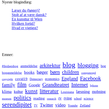
Nyeste blogindlæg:
Læser du (bøger)?
Stolt af at være dansk?
En kunsttur til Wien
Hvilken fortid?
Hvad er vigtigst?
Emner:
blog
blogging
arkitektur
anmeldelse
bog
#fredagsbog
børn
children
bøger
books
boganmeldelse
computerspil
Facebook
England
covid19
economics
Democracy
copyright
film
Grandteatret
Internet
family
Google
Iphone
kunst
litteratur
læsning
klima
kultur
mobning
Louisiana
politics
rv
rving
reading
science
museum
research
school
serendipitet
Twitter
video
Zetland
TV
Youtube