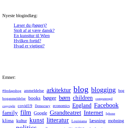
Nyeste blogindlæg:
Læser du (bøger)?
Stolt af at være dansk?
En kunsttur til Wien
Hvilken fortid?
Hvad er vigtigst?
Emner:
blog
blogging
arkitektur
anmeldelse
bog
#fredagsbog
børn
children
bøger
books
boganmeldelse
computerspil
Facebook
England
covid19
economics
Democracy
copyright
film
Grandteatret
Internet
family
Google
Iphone
kunst
litteratur
læsning
klima
kultur
mobning
Louisiana
politics