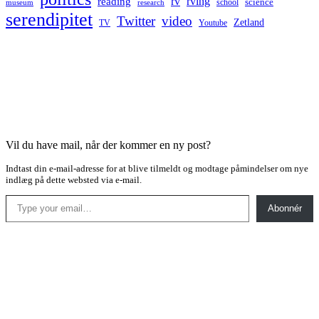
rv
rving
reading
science
museum
research
school
serendipitet
Twitter
video
Zetland
TV
Youtube
Vil du have mail, når der kommer en ny post?
Indtast din e-mail-adresse for at blive tilmeldt og modtage påmindelser om nye
indlæg på dette websted via e-mail.
Type your email…
Abonnér