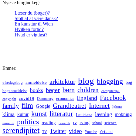
Nyeste blogindlæg:
Læser du (bøger)?
Stolt af at være dansk?
En kunsttur til Wien
Hvilken fortid?
Hvad er vigtigst?
Emner:
blog
blogging
arkitektur
anmeldelse
bog
#fredagsbog
børn
children
bøger
books
boganmeldelse
computerspil
Facebook
England
covid19
economics
Democracy
copyright
film
Grandteatret
Internet
family
Google
Iphone
kunst
litteratur
læsning
klima
kultur
mobning
Louisiana
politics
rv
rving
reading
science
museum
research
school
serendipitet
Twitter
video
Zetland
TV
Youtube