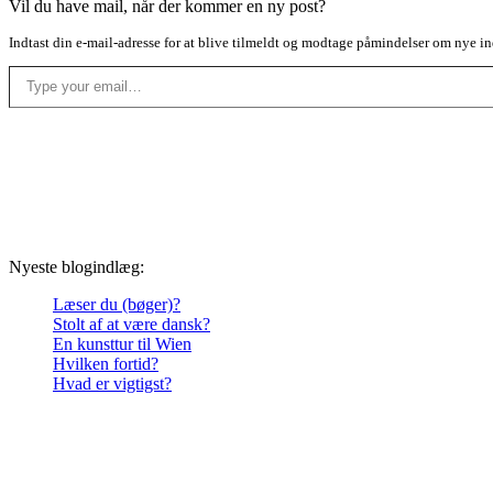
Vil du have mail, når der kommer en ny post?
Indtast din e-mail-adresse for at blive tilmeldt og modtage påmindelser om nye in
Type your email…
Nyeste blogindlæg:
Læser du (bøger)?
Stolt af at være dansk?
En kunsttur til Wien
Hvilken fortid?
Hvad er vigtigst?