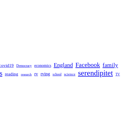
Facebook
England
family
covid19
economics
Democracy
serendipitet
s
rv
rving
reading
science
TV
research
school