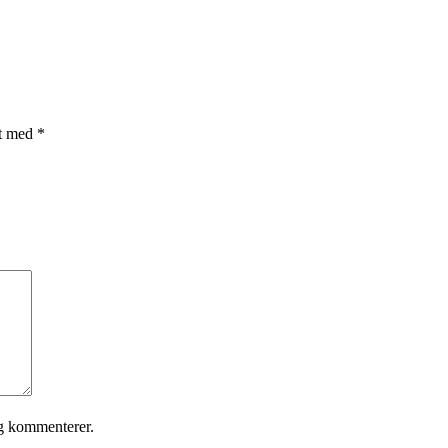
et med
*
eg kommenterer.