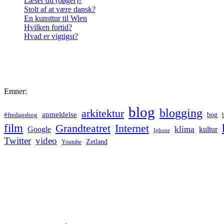
Læser du (bøger)?
Stolt af at være dansk?
En kunsttur til Wien
Hvilken fortid?
Hvad er vigtigst?
Emner:
blog
blogging
arkitektur
anmeldelse
bog
#fredagsbog
film
Grandteatret
Internet
klima
Google
kultur
Iphone
Twitter
video
Zetland
Youtube