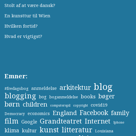
Stolt af at være dansk?
En kunsttur til Wien
Hvilken fortid?
Hvad er vigtigst?
Emner:
blog
arkitektur
anmeldelse
#fredagsbog
blogging
bøger
books
bog
boganmeldelse
børn
children
covid19
computerspil
copyright
Facebook
England
family
economics
Democracy
film
Grandteatret
Internet
Google
Iphone
kunst
litteratur
klima
kultur
Louisiana