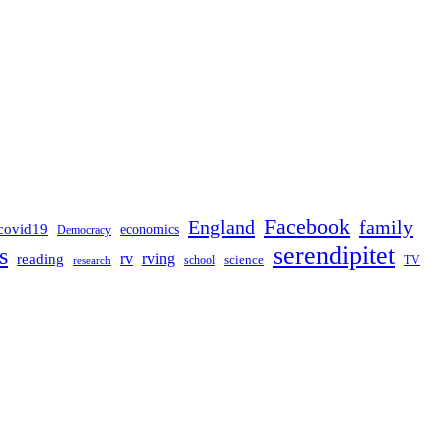
Facebook
England
family
covid19
economics
Democracy
serendipitet
s
rv
rving
reading
science
TV
research
school