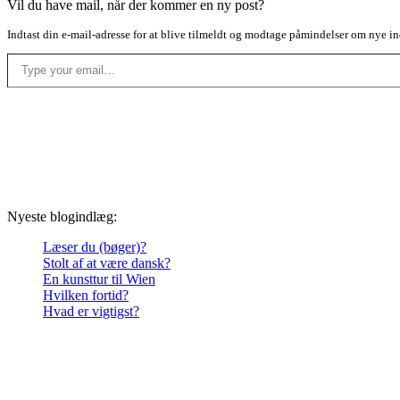
Vil du have mail, når der kommer en ny post?
Indtast din e-mail-adresse for at blive tilmeldt og modtage påmindelser om nye in
Type your email…
Nyeste blogindlæg:
Læser du (bøger)?
Stolt af at være dansk?
En kunsttur til Wien
Hvilken fortid?
Hvad er vigtigst?