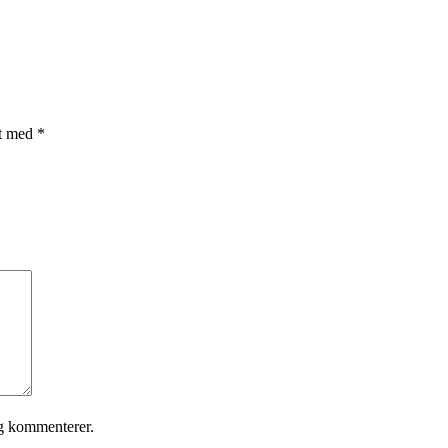
et med
*
eg kommenterer.