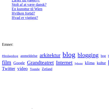
Læser du (bøger)?
Stolt af at være dansk?
En kunsttur til Wien
Hvilken fortid?
Hvad er vigtigst?
Emner:
blog
blogging
arkitektur
anmeldelse
bog
#fredagsbog
film
Grandteatret
Internet
klima
Google
kultur
Iphone
Twitter
video
Zetland
Youtube