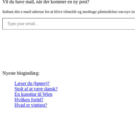
Vil du have mail, når der kommer en ny post?
Indtast din e-mail-adresse for at blive tilmeldt og modtage påmindelser om nye in
Type your email…
Nyeste blogindlæg:
Læser du (bøger)?
Stolt af at være dansk?
En kunsttur til Wien
Hvilken fortid?
Hvad er vigtigst?