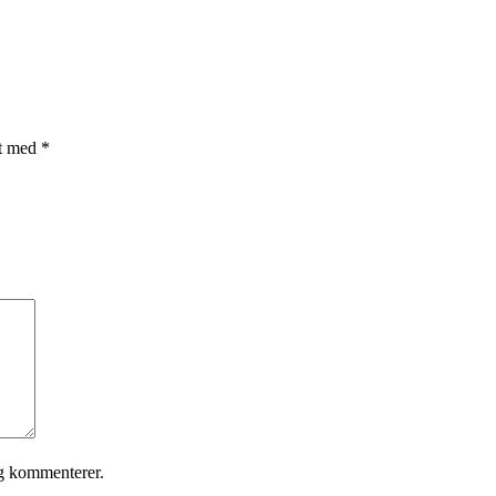
et med
*
eg kommenterer.