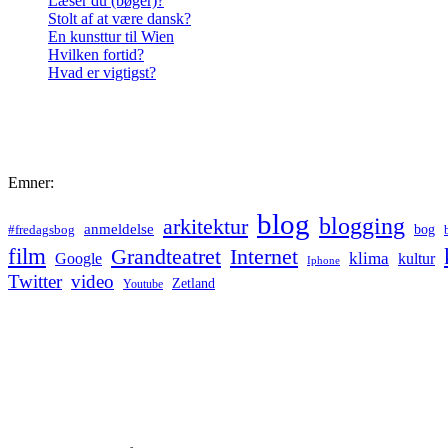
Læser du (bøger)?
Stolt af at være dansk?
En kunsttur til Wien
Hvilken fortid?
Hvad er vigtigst?
Emner:
blog
blogging
arkitektur
anmeldelse
bog
#fredagsbog
film
Grandteatret
Internet
klima
Google
kultur
Iphone
Twitter
video
Zetland
Youtube