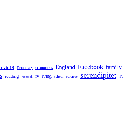
Facebook
England
family
covid19
economics
Democracy
serendipitet
s
rv
rving
reading
science
TV
research
school