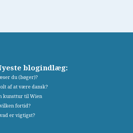
yeste blogindlæg:
æser du (bøger)?
tolt af at være dansk?
n kunsttur til Wien
vilken fortid?
vad er vigtigst?