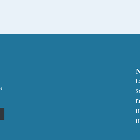
N
L
ge
S
E
H
H