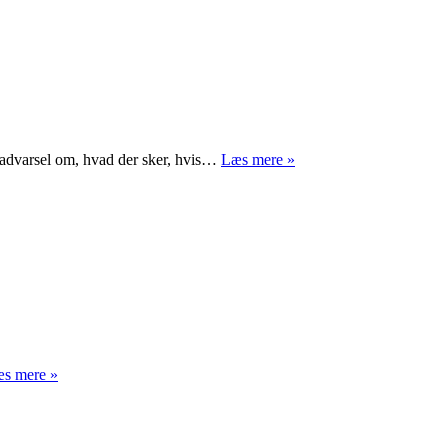
Advarsel
 advarsel om, hvad der sker, hvis…
Læs mere »
og
opmuntring
Oktober,
s mere »
november,
december,
januar,
januar,