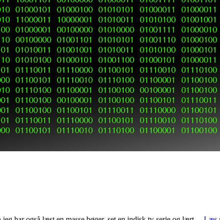
jeg har også læst en masse bøger, set en indisk tv-serie og lært…
Læs 