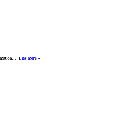
Hvad
formation.…
Læs mere »
er
vigtigst?