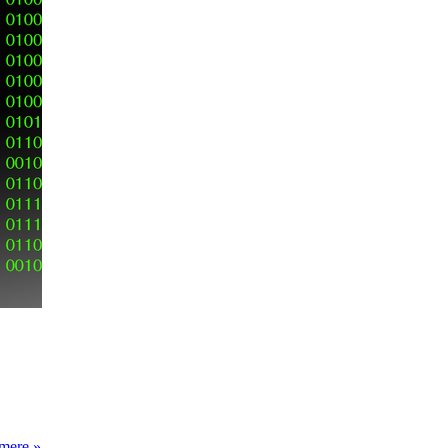
Kunstig
mere »