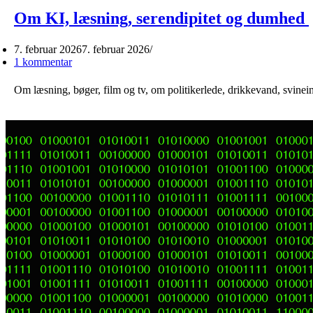
Om KI, læsning, serendipitet og dumhed
7. februar 2026
7. februar 2026
1 kommentar
Om læsning, bøger, film og tv, om politikerlede, drikkevand, svin