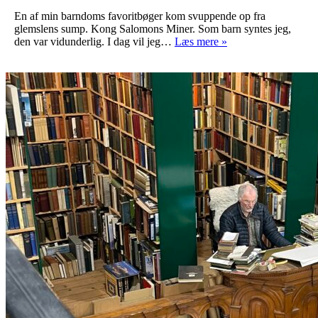
En af min barndoms favoritbøger kom svuppende op fra
glemslens sump. Kong Salomons Miner. Som barn syntes jeg,
Skattekort
den var vidunderlig. I dag vil jeg…
Læs mere »