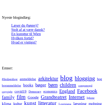
Nyeste blogindlæg:
Læser du (bøger)?
Stolt af at være dansk?
En kunsttur til Wien
Hvilken fortid?
Hvad er vigtigst?
Emner:
blog
blogging
arkitektur
anmeldelse
bog
#fredagsbog
børn
children
bøger
books
boganmeldelse
computerspil
Facebook
England
covid19
economics
Democracy
copyright
film
Grandteatret
Internet
family
Google
Iphone
kunst
litteratur
læsning
klima
kultur
mobning
Louisiana