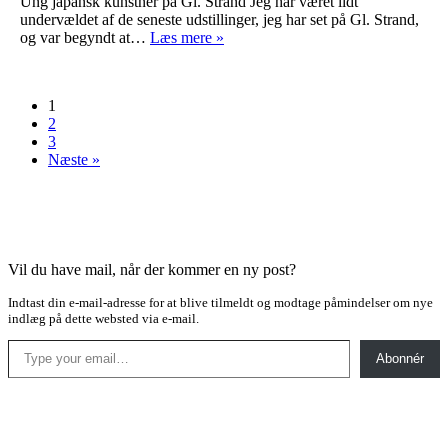
Ung japansk kunstner på Gl. Strand Jeg har været lidt
undervældet af de seneste udstillinger, jeg har set på Gl. Strand,
Installationskunst
og var begyndt at…
Læs mere »
til
skeptikere
1
2
3
Næste »
Vil du have mail, når der kommer en ny post?
Indtast din e-mail-adresse for at blive tilmeldt og modtage påmindelser om nye
indlæg på dette websted via e-mail.
Type your email…
Abonnér