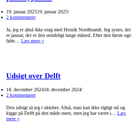
19. januar 2025
19. januar 2025
2 kommentarer
Ja, jeg er altså ikke enig med Henrik Nordbrandt. Jeg synes, det
er januar, der er den uendeligt lange måned. Efter den første uge
Oktober,
følte…
Læs mere »
november,
december,
januar,
januar,
januar
Udsigt over Delft
18. december 2024
18. december 2024
2 kommentarer
Den udsigt så jeg i oktober. Altså, man kan ikke rigtigt stå og
kigge på Delft på den måde mere, men jeg har været i…
Læs
Udsigt
mere »
over
Delft