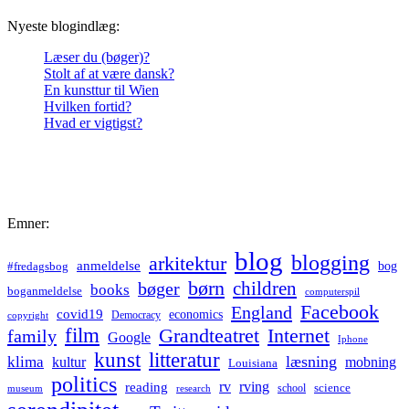
Nyeste blogindlæg:
Læser du (bøger)?
Stolt af at være dansk?
En kunsttur til Wien
Hvilken fortid?
Hvad er vigtigst?
Emner:
blog
blogging
arkitektur
anmeldelse
bog
#fredagsbog
børn
children
bøger
books
boganmeldelse
computerspil
Facebook
England
covid19
economics
Democracy
copyright
film
Grandteatret
Internet
family
Google
Iphone
kunst
litteratur
læsning
klima
kultur
mobning
Louisiana
politics
rv
rving
reading
science
museum
research
school