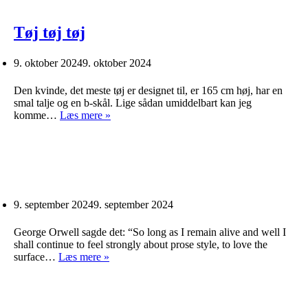
Tøj tøj tøj
9. oktober 2024
9. oktober 2024
Den kvinde, det meste tøj er designet til, er 165 cm høj, har en
smal talje og en b-skål. Lige sådan umiddelbart kan jeg
Tøj
komme…
Læs mere »
tøj
tøj
9. september 2024
9. september 2024
George Orwell sagde det: “So long as I remain alive and well I
shall continue to feel strongly about prose style, to love the
surface…
Læs mere »