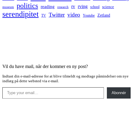
politics
rv
rving
reading
science
museum
research
school
serendipitet
Twitter
video
Zetland
TV
Youtube
Vil du have mail, når der kommer en ny post?
Indtast din e-mail-adresse for at blive tilmeldt og modtage påmindelser om nye
indlæg på dette websted via e-mail.
Type your email…
Abonnér