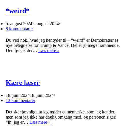
*weird*
5. august 2024
5. august 2024
8 kommentarer
Du ved nok, hvad jeg hentyder til – “weird” er Demokraternes
nye betegnelse for Trump & Vance. Det er jo meget rammende.
*weird*
Den første, der…
Læs mere »
Kære læser
18. juni 2024
18. juni 2024
13 kommentarer
Det sker jævnligt, at jeg møder et menneske, som jeg kender,
men som jeg ikke har daglig omgang med, og personen siger:
Kære
“Ih, jeg er…
Læs mere »
læser