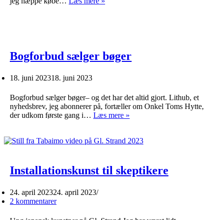
Det
jeg næppe købe…
Læs mere »
bedste
sted
Bogforbud sælger bøger
18. juni 2023
18. juni 2023
Bogforbud sælger bøger– og det har det altid gjort. Lithub, et
nyhedsbrev, jeg abonnerer på, fortæller om Onkel Toms Hytte,
Bogforbud
der udkom første gang i…
Læs mere »
sælger
bøger
Installationskunst til skeptikere
24. april 2023
24. april 2023
2 kommentarer