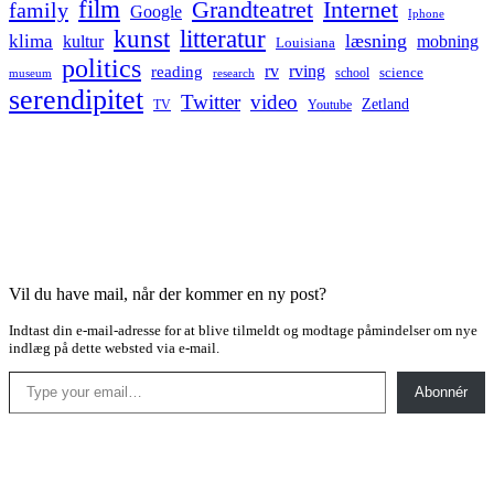
film
Grandteatret
Internet
family
Google
Iphone
kunst
litteratur
læsning
klima
kultur
mobning
Louisiana
politics
rv
rving
reading
science
museum
research
school
serendipitet
Twitter
video
Zetland
TV
Youtube
Vil du have mail, når der kommer en ny post?
Indtast din e-mail-adresse for at blive tilmeldt og modtage påmindelser om nye
indlæg på dette websted via e-mail.
Type your email…
Abonnér