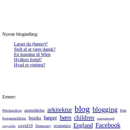
Nyeste blogindlæg:
Læser du (bøger)?
Stolt af at være dansk?
En kunsttur til Wien
Hvilken fortid?
Hvad er vigtigst?
Emner:
blog
blogging
arkitektur
anmeldelse
bog
#fredagsbog
børn
children
bøger
books
boganmeldelse
computerspil
Facebook
England
covid19
economics
Democracy
copyright