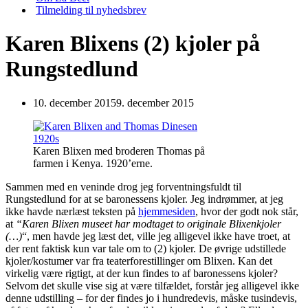
Tilmelding til nyhedsbrev
Karen Blixens (2) kjoler på
Rungstedlund
10. december 2015
9. december 2015
Karen Blixen med broderen Thomas på
farmen i Kenya. 1920’erne.
Sammen med en veninde drog jeg forventningsfuldt til
Rungstedlund for at se baronessens kjoler. Jeg indrømmer, at jeg
ikke havde nærlæst teksten på
hjemmesiden
, hvor der godt nok står,
at
“Karen Blixen museet har modtaget to originale Blixenkjoler
(…)
“, men havde jeg læst det, ville jeg alligevel ikke have troet, at
der rent faktisk kun var tale om to (2) kjoler. De øvrige udstillede
kjoler/kostumer var fra teaterforestillinger om Blixen. Kan det
virkelig være rigtigt, at der kun findes to af baronessens kjoler?
Selvom det skulle vise sig at være tilfældet, forstår jeg alligevel ikke
denne udstilling – for der findes jo i hundredevis, måske tusindevis,