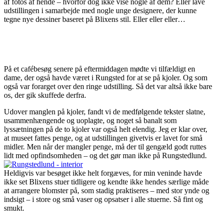
af fotos af hende – hvorfor dog ikke vise nogle af dem? Eller lave
udstillingen i samarbejde med nogle unge designere, der kunne
tegne nye dessiner baseret på Blixens stil. Eller eller eller…
På et cafébesøg senere på eftermiddagen mødte vi tilfældigt en
dame, der også havde været i Rungsted for at se på kjoler. Og som
også var forarget over den ringe udstilling. Så det var altså ikke bare
os, der gik skuffede derfra.
Udover manglen på kjoler, fandt vi de medfølgende tekster slatne,
usammenhængende og uoplagte, og noget så banalt som
lyssætningen på de to kjoler var også helt elendig. Jeg er klar over,
at museet fattes penge, og at udstillingen givetvis er lavet for små
midler. Men når der mangler penge, må der til gengæld godt ruttes
lidt med opfindsomheden – og det gør man ikke på Rungstedlund.
Heldigvis var besøget ikke helt forgæves, for min veninde havde
ikke set Blixens stuer tidligere og kendte ikke hendes særlige måde
at arrangere blomster på, som stadig praktiseres – med stor ynde og
indsigt – i store og små vaser og opsatser i alle stuerne. Så fint og
smukt.