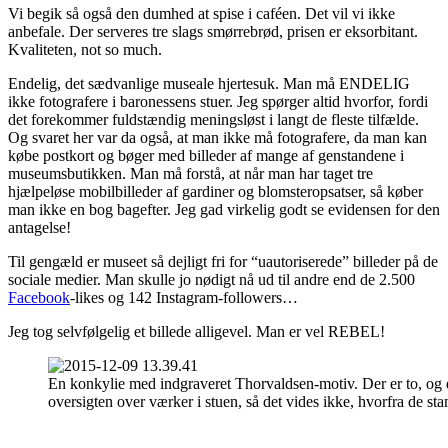
Vi begik så også den dumhed at spise i caféen. Det vil vi ikke
anbefale. Der serveres tre slags smørrebrød, prisen er eksorbitant.
Kvaliteten, not so much.
Endelig, det sædvanlige museale hjertesuk. Man må ENDELIG
ikke fotografere i baronessens stuer. Jeg spørger altid hvorfor, fordi
det forekommer fuldstændig meningsløst i langt de fleste tilfælde.
Og svaret her var da også, at man ikke må fotografere, da man kan
købe postkort og bøger med billeder af mange af genstandene i
museumsbutikken. Man må forstå, at når man har taget tre
hjælpeløse mobilbilleder af gardiner og blomsteropsatser, så køber
man ikke en bog bagefter. Jeg gad virkelig godt se evidensen for den
antagelse!
Til gengæld er museet så dejligt fri for “uautoriserede” billeder på de
sociale medier. Man skulle jo nødigt nå ud til andre end de 2.500
Facebook
-likes og 142 Instagram-followers…
Jeg tog selvfølgelig et billede alligevel. Man er vel REBEL!
En konkylie med indgraveret Thorvaldsen-motiv. Der er to, og 
oversigten over værker i stuen, så det vides ikke, hvorfra de st