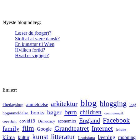
Nyeste blogindlæg:
Læser du (bøger)?
Stolt af at være dansk?
En kunsttur til Wien
Hvilken fortid?
Hvad er vigtigst?
Emner:
blog
blogging
arkitektur
anmeldelse
bog
#fredagsbog
børn
children
bøger
books
boganmeldelse
computerspil
Facebook
England
covid19
economics
Democracy
copyright
film
Grandteatret
Internet
family
Google
Iphone
kunst
litteratur
læsning
klima
kultur
mobning
Louisiana