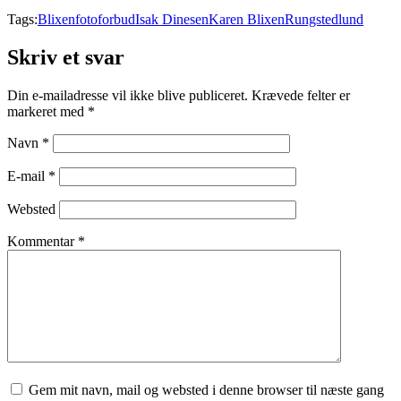
Tags:
Blixen
fotoforbud
Isak Dinesen
Karen Blixen
Rungstedlund
Skriv et svar
Din e-mailadresse vil ikke blive publiceret.
Krævede felter er
markeret med
*
Navn
*
E-mail
*
Websted
Kommentar
*
Gem mit navn, mail og websted i denne browser til næste gang