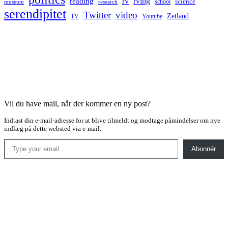
rv
rving
reading
science
museum
research
school
serendipitet
Twitter
video
Zetland
TV
Youtube
Vil du have mail, når der kommer en ny post?
Indtast din e-mail-adresse for at blive tilmeldt og modtage påmindelser om nye
indlæg på dette websted via e-mail.
Type your email…
Abonnér