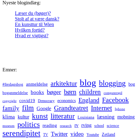
Nyeste blogindlæg:
Læser du (bøger)?
Stolt af at være dansk?
En kunsttur til Wien
Hvilken fortid?
Hvad er vigtigst?
Emner:
blog
blogging
arkitektur
anmeldelse
bog
#fredagsbog
børn
children
bøger
books
boganmeldelse
computerspil
Facebook
England
covid19
economics
Democracy
copyright
film
Grandteatret
Internet
family
Google
Iphone
kunst
litteratur
læsning
klima
kultur
mobning
Louisiana
politics
rv
rving
reading
science
museum
research
school
serendipitet
Twitter
video
Zetland
TV
Youtube