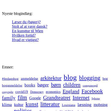
Nyeste blogindlæg:
Læser du (bøger)?
Stolt af at være dansk?
En kunsttur til Wien
Hvilken fortid?
Hvad er vigtigst?
Emner:
blog
blogging
arkitektur
anmeldelse
bog
#fredagsbog
børn
children
bøger
books
boganmeldelse
computerspil
Facebook
England
covid19
economics
Democracy
copyright
film
Grandteatret
Internet
family
Google
Iphone
kunst
litteratur
læsning
klima
kultur
mobning
Louisiana
politics