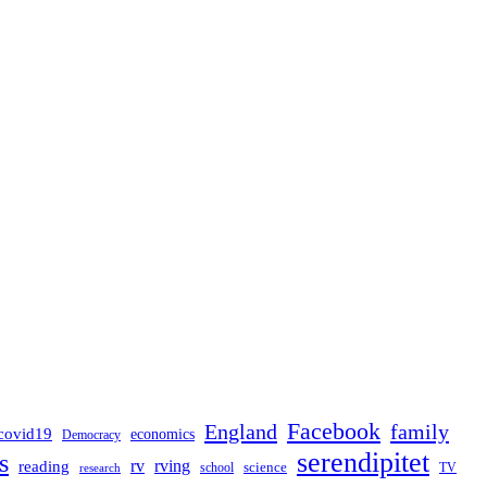
Facebook
England
family
covid19
economics
Democracy
serendipitet
s
rv
rving
reading
science
TV
research
school