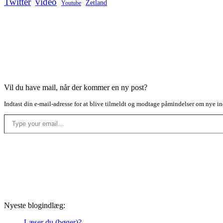
Twitter
video
Zetland
Youtube
Vil du have mail, når der kommer en ny post?
Indtast din e-mail-adresse for at blive tilmeldt og modtage påmindelser om nye in
Type your email…
Nyeste blogindlæg:
Læser du (bøger)?