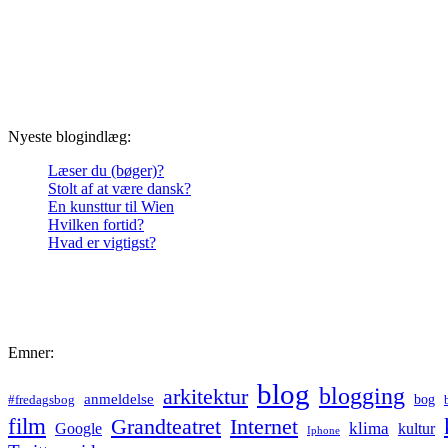
Nyeste blogindlæg:
Læser du (bøger)?
Stolt af at være dansk?
En kunsttur til Wien
Hvilken fortid?
Hvad er vigtigst?
Emner:
blog
blogging
arkitektur
anmeldelse
bog
#fredagsbog
film
Grandteatret
Internet
klima
Google
kultur
Iphone