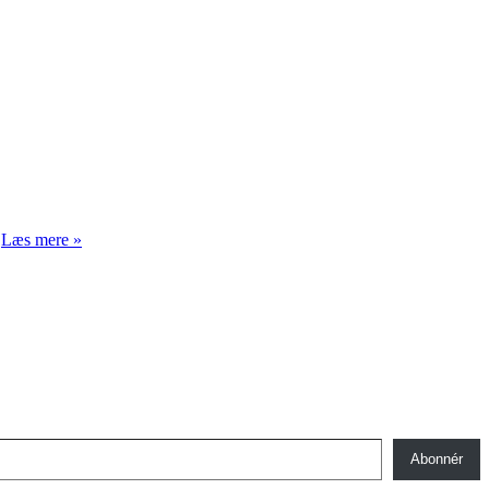
Skærmen
…
Læs mere »
som
barnepige
Abonnér