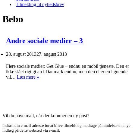
Tilmelding til nyhedsbrev
Bebo
Andre sociale medier – 3
28. august 2013
27. august 2013
Flere sociale medier: Get Glue – endnu en mobil tjeneste. Den er
ikke slået rigtigt an i Danmark endnu, men den eller en lignende
Andre
vil…
Læs mere »
sociale
medier
–
3
Vil du have mail, når der kommer en ny post?
Indtast din e-mail-adresse for at blive tilmeldt og modtage påmindelser om nye
indlæg på dette websted via e-mail.