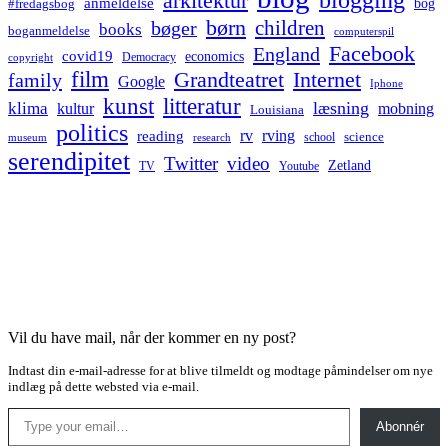
arkitektur
anmeldelse
bog
#fredagsbog
børn
children
bøger
books
boganmeldelse
computerspil
Facebook
England
covid19
economics
Democracy
copyright
film
Grandteatret
Internet
family
Google
Iphone
kunst
litteratur
læsning
klima
kultur
mobning
Louisiana
politics
rv
rving
reading
science
museum
research
school
serendipitet
Twitter
video
Zetland
TV
Youtube
Vil du have mail, når der kommer en ny post?
Indtast din e-mail-adresse for at blive tilmeldt og modtage påmindelser om nye
indlæg på dette websted via e-mail.
Type your email…
Abonnér