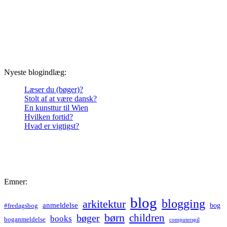
Nyeste blogindlæg:
Læser du (bøger)?
Stolt af at være dansk?
En kunsttur til Wien
Hvilken fortid?
Hvad er vigtigst?
Emner:
blog
blogging
arkitektur
anmeldelse
bog
#fredagsbog
børn
children
bøger
books
boganmeldelse
computerspil