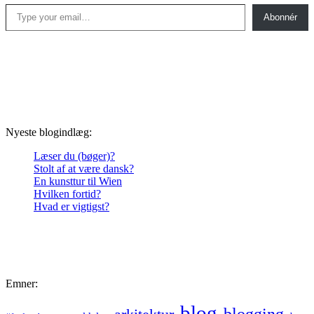
Type your email…
Abonnér
Nyeste blogindlæg:
Læser du (bøger)?
Stolt af at være dansk?
En kunsttur til Wien
Hvilken fortid?
Hvad er vigtigst?
Emner:
blog
blogging