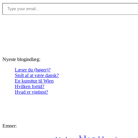
Type your email…
Nyeste blogindlæg:
Læser du (bøger)?
Stolt af at være dansk?
En kunsttur til Wien
Hvilken fortid?
Hvad er vigtigst?
Emner: