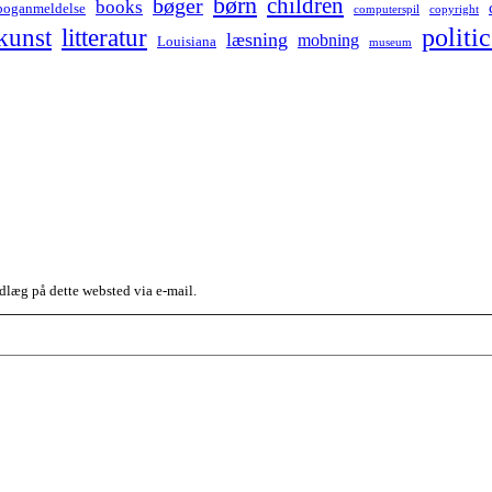
børn
children
bøger
books
boganmeldelse
computerspil
copyright
kunst
politic
litteratur
læsning
mobning
Louisiana
museum
dlæg på dette websted via e-mail.