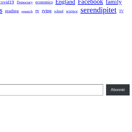
Facebook
England
family
covid19
economics
Democracy
serendipitet
s
rv
rving
reading
science
TV
research
school
Abonnér