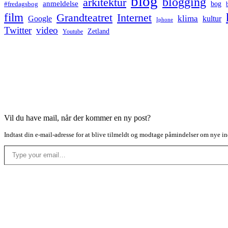
blog
blogging
arkitektur
anmeldelse
bog
#fredagsbog
film
Grandteatret
Internet
klima
Google
kultur
Iphone
Twitter
video
Zetland
Youtube
Vil du have mail, når der kommer en ny post?
Indtast din e-mail-adresse for at blive tilmeldt og modtage påmindelser om nye in
Type your email…