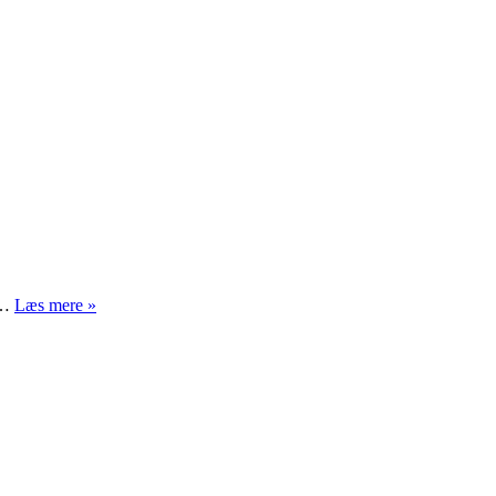
Facebooks
ig…
Læs mere »
newsfeed