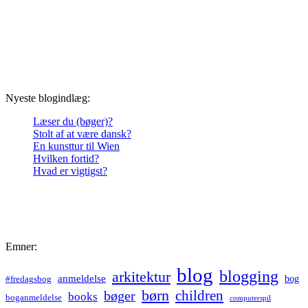
Nyeste blogindlæg:
Læser du (bøger)?
Stolt af at være dansk?
En kunsttur til Wien
Hvilken fortid?
Hvad er vigtigst?
Emner:
blog
blogging
arkitektur
anmeldelse
bog
#fredagsbog
børn
children
bøger
books
boganmeldelse
computerspil