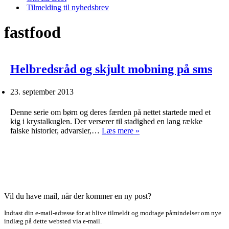
Tilmelding til nyhedsbrev
fastfood
Helbredsråd og skjult mobning på sms
23. september 2013
Denne serie om børn og deres færden på nettet startede med et
kig i krystalkuglen. Der verserer til stadighed en lang række
Helbredsråd
falske historier, advarsler,…
Læs mere »
og
skjult
mobning
på
sms
Vil du have mail, når der kommer en ny post?
Indtast din e-mail-adresse for at blive tilmeldt og modtage påmindelser om nye
indlæg på dette websted via e-mail.