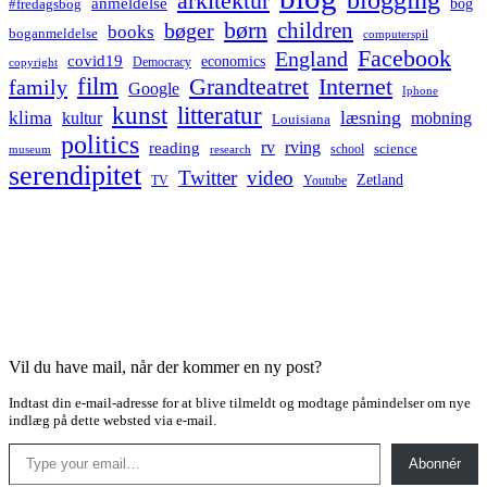
arkitektur
anmeldelse
bog
#fredagsbog
børn
children
bøger
books
boganmeldelse
computerspil
Facebook
England
covid19
economics
Democracy
copyright
film
Grandteatret
Internet
family
Google
Iphone
kunst
litteratur
læsning
klima
kultur
mobning
Louisiana
politics
rv
rving
reading
science
museum
research
school
serendipitet
Twitter
video
Zetland
TV
Youtube
Vil du have mail, når der kommer en ny post?
Indtast din e-mail-adresse for at blive tilmeldt og modtage påmindelser om nye
indlæg på dette websted via e-mail.
Type your email…
Abonnér