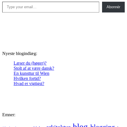
Type your email…
Abonnér
Nyeste blogindlæg:
Læser du (bøger)?
Stolt af at være dansk?
En kunsttur til Wien
Hvilken fortid?
Hvad er vigtigst?
Emner:
blog
blogging