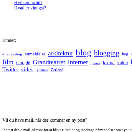
Hvilken fortid?
Hvad er vigtigst?
Emner:
blog
blogging
arkitektur
anmeldelse
bog
#fredagsbog
film
Grandteatret
Internet
klima
Google
kultur
Iphone
Twitter
video
Zetland
Youtube
Vil du have mail, når der kommer en ny post?
Indtast din e-mail-adresse for at blive tilmeldt og modtage påmindelser om nye in