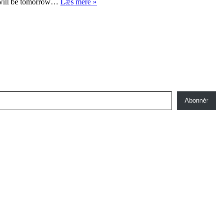
What
y will be tomorrow…
Læs mere »
will
Obama
do?
(and
something
about
parenting)
Abonnér