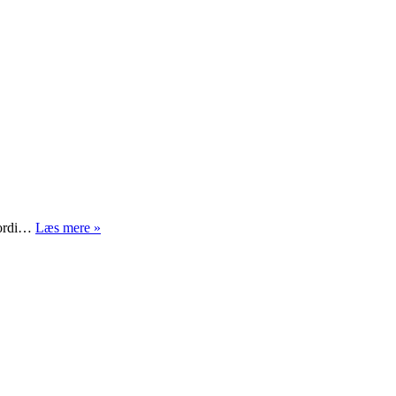
Hvad
 fordi…
Læs mere »
er
natur?