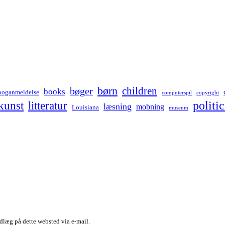
børn
children
bøger
books
boganmeldelse
computerspil
copyright
kunst
politic
litteratur
læsning
mobning
Louisiana
museum
dlæg på dette websted via e-mail.