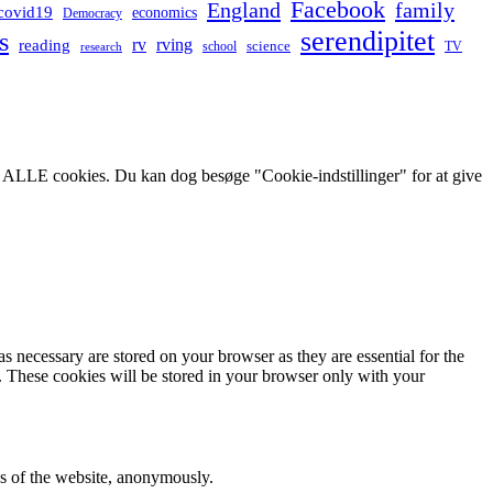
Facebook
England
family
covid19
economics
Democracy
serendipitet
s
rv
rving
reading
science
TV
research
school
af ALLE cookies. Du kan dog besøge "Cookie-indstillinger" for at give
s necessary are stored on your browser as they are essential for the
e. These cookies will be stored in your browser only with your
res of the website, anonymously.