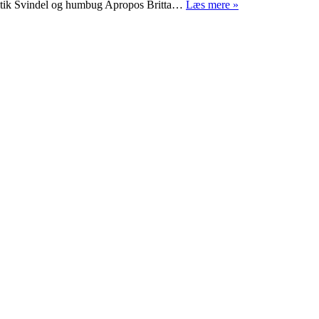
Åh
olitik Svindel og humbug Apropos Britta…
Læs mere »
nej,
Twitter!
njordisk
ønhed