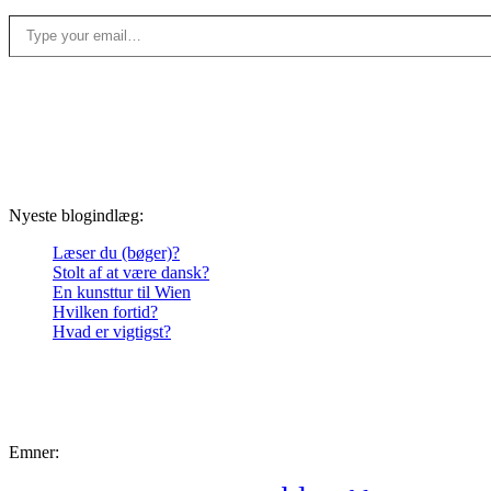
Type your email…
Nyeste blogindlæg:
Læser du (bøger)?
Stolt af at være dansk?
En kunsttur til Wien
Hvilken fortid?
Hvad er vigtigst?
Emner: