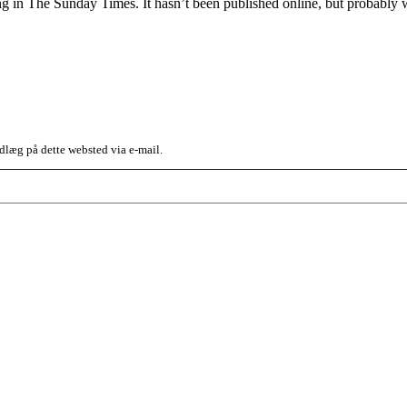
ing in The Sunday Times. It hasn’t been published online, but probabl
dlæg på dette websted via e-mail.