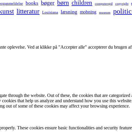
børn
children
bøger
books
boganmeldelse
computerspil
copyright
kunst
politic
litteratur
læsning
mobning
Louisiana
museum
ante oplevelse. Ved at klikke på "Accepter alle" accepterer du brugen 
e through the website. Out of these, the cookies that are categorized a
rty cookies that help us analyze and understand how you use this websit
ting out of some of these cookies may affect your browsing experience.
 properly. These cookies ensure basic functionalities and security featu