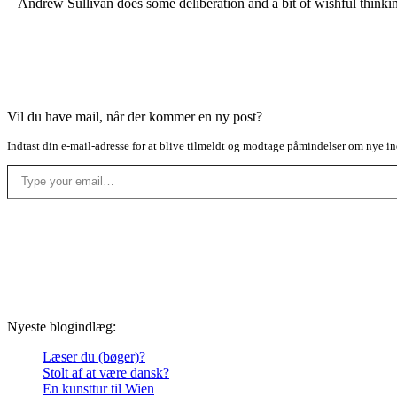
Andrew Sullivan does some deliberation and a bit of wishful think
Vil du have mail, når der kommer en ny post?
Indtast din e-mail-adresse for at blive tilmeldt og modtage påmindelser om nye in
Type your email…
Nyeste blogindlæg:
Læser du (bøger)?
Stolt af at være dansk?
En kunsttur til Wien