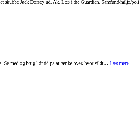
gt at skubbe Jack Dorsey ud. Ak. Læs i the Guardian. Samfund/miljø/p
Ude
de! Se med og brug lidt tid på at tænke over, hvor vildt…
Læs mere »
sk