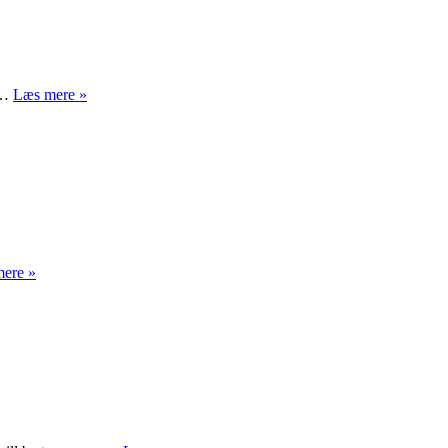
Facebooks
ig…
Læs mere »
newsfeed
#Iranelection
ere »