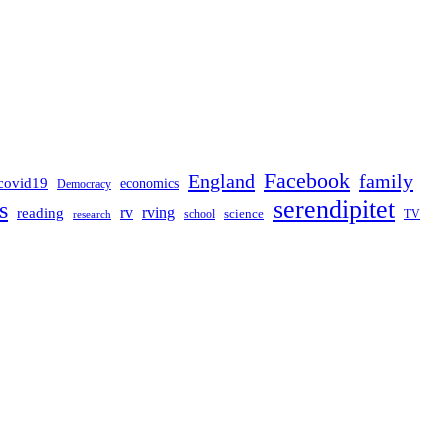
Facebook
England
family
covid19
economics
Democracy
serendipitet
s
rv
rving
reading
science
TV
research
school