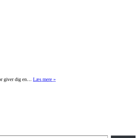
Hvornår
nfor giver dig en…
Læs mere »
virker
kaffe
bedst?