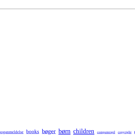
børn
children
bøger
books
boganmeldelse
computerspil
copyright