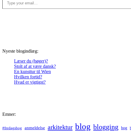
Nyeste blogindlæg:
Læser du (bøger)?
Stolt af at være dansk?
En kunsttur til Wien
Hvilken fortid?
Hvad er vigtigst?
Emner:
blog
blogging
arkitektur
anmeldelse
bog
#fredagsbog