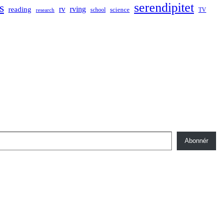
serendipitet
s
rv
rving
reading
science
TV
research
school
Abonnér