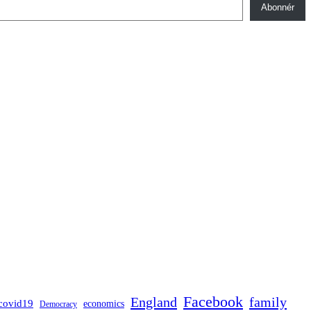
Abonnér
Facebook
England
family
covid19
economics
Democracy