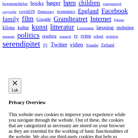
børn
children
bøger
books
boganmeldelse
computerspil
Facebook
England
covid19
economics
Democracy
copyright
film
Grandteatret
Internet
family
Google
Iphone
kunst
litteratur
læsning
klima
kultur
mobning
Louisiana
politics
rv
rving
reading
science
museum
research
school
serendipitet
Twitter
video
Zetland
TV
Youtube
Luk
Privacy Overview
This website uses cookies to improve your experience while
you navigate through the website. Out of these, the cookies
that are categorized as necessary are stored on your browser
as they are essential for the working of basic functionalities of
the website. We also use third-party cookies that help us