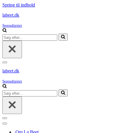
Spring til indhold
labeet.dk
Serendipitet
Søg
efter...
Navigation
menu
labeet.dk
Serendipitet
Søg
efter...
Navigation
menu
Navigation
menu
Om La Beet