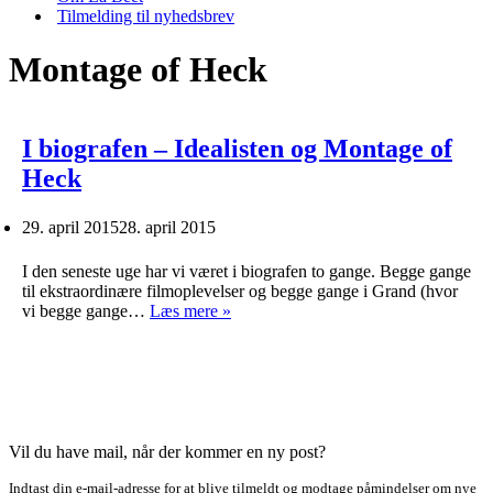
Tilmelding til nyhedsbrev
Montage of Heck
I biografen – Idealisten og Montage of
Heck
29. april 2015
28. april 2015
I den seneste uge har vi været i biografen to gange. Begge gange
til ekstraordinære filmoplevelser og begge gange i Grand (hvor
I
vi begge gange…
Læs mere »
biografen
–
Idealisten
og
Montage
of
Heck
Vil du have mail, når der kommer en ny post?
Indtast din e-mail-adresse for at blive tilmeldt og modtage påmindelser om nye