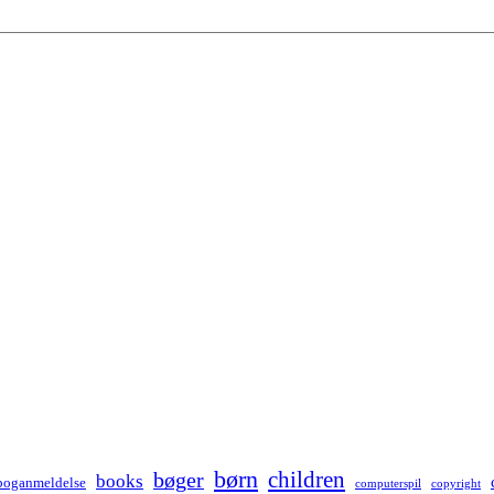
børn
children
bøger
books
boganmeldelse
computerspil
copyright