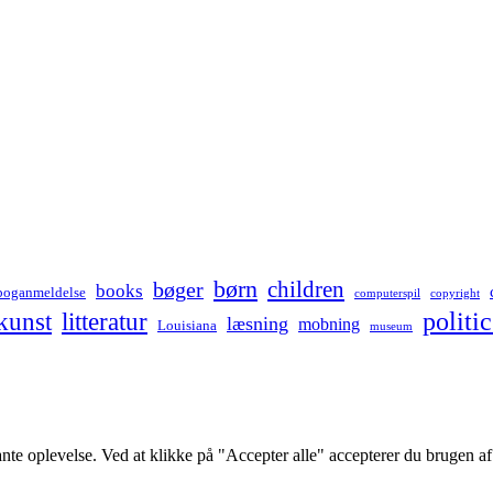
børn
children
bøger
books
boganmeldelse
computerspil
copyright
kunst
politic
litteratur
læsning
mobning
Louisiana
museum
ante oplevelse. Ved at klikke på "Accepter alle" accepterer du brugen 