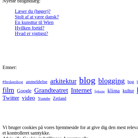
Nyeste blogindlæg:
Læser du (bøger)?
Stolt af at være dansk?
En kunsttur til Wien
Hvilken fortid?
Hvad er vigtigst?
Emner:
blog
blogging
arkitektur
anmeldelse
bog
#fredagsbog
film
Grandteatret
Internet
klima
Google
kultur
Iphone
Twitter
video
Zetland
Youtube
Vi bruger cookies på vores hjemmeside for at give dig den mest relev
et kontrolleret samtykke.