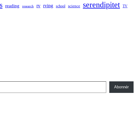
serendipitet
s
rv
rving
reading
science
TV
research
school
Abonnér