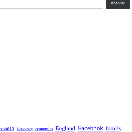
Abonnér
Facebook
England
family
covid19
economics
Democracy