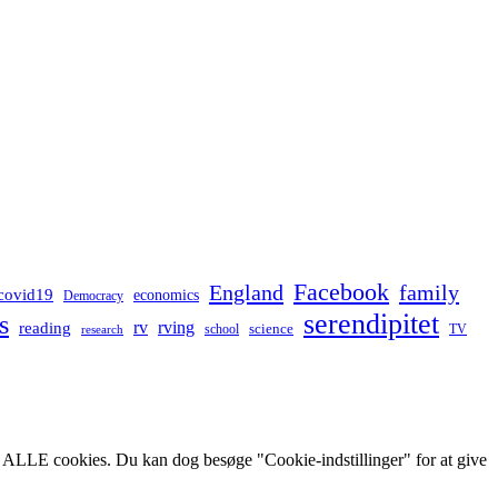
Facebook
England
family
covid19
economics
Democracy
serendipitet
s
rv
rving
reading
science
TV
research
school
af ALLE cookies. Du kan dog besøge "Cookie-indstillinger" for at give