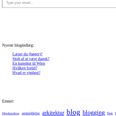
Nyeste blogindlæg:
Læser du (bøger)?
Stolt af at være dansk?
En kunsttur til Wien
Hvilken fortid?
Hvad er vigtigst?
Emner:
blog
blogging
arkitektur
anmeldelse
bog
#fredagsbog