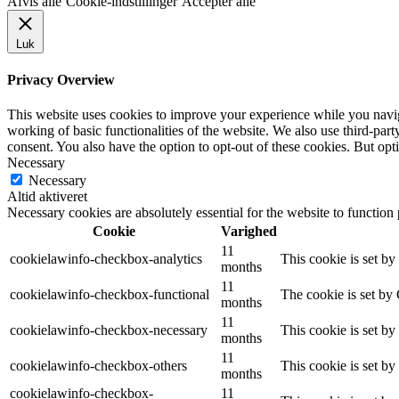
Afvis alle
Cookie-indstillinger
Accepter alle
Luk
Privacy Overview
This website uses cookies to improve your experience while you navigat
working of basic functionalities of the website. We also use third-pa
consent. You also have the option to opt-out of these cookies. But op
Necessary
Necessary
Altid aktiveret
Necessary cookies are absolutely essential for the website to function
Cookie
Varighed
11
cookielawinfo-checkbox-analytics
This cookie is set b
months
11
cookielawinfo-checkbox-functional
The cookie is set by
months
11
cookielawinfo-checkbox-necessary
This cookie is set b
months
11
cookielawinfo-checkbox-others
This cookie is set b
months
cookielawinfo-checkbox-
11