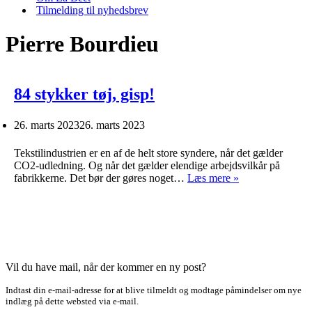
Tilmelding til nyhedsbrev
Pierre Bourdieu
84 stykker tøj, gisp!
26. marts 2023
26. marts 2023
Tekstilindustrien er en af de helt store syndere, når det gælder
CO2-udledning. Og når det gælder elendige arbejdsvilkår på
84
fabrikkerne. Det bør der gøres noget…
Læs mere »
stykker
tøj,
gisp!
Vil du have mail, når der kommer en ny post?
Indtast din e-mail-adresse for at blive tilmeldt og modtage påmindelser om nye
indlæg på dette websted via e-mail.