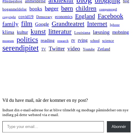
arkitektur
anmeldelse
bog
#fredagsbog
børn
children
bøger
books
boganmeldelse
computerspil
Facebook
England
covid19
economics
Democracy
copyright
film
Grandteatret
Internet
family
Google
Iphone
kunst
litteratur
læsning
klima
kultur
mobning
Louisiana
politics
rv
rving
reading
science
museum
research
school
serendipitet
Twitter
video
Zetland
TV
Youtube
Vil du have mail, når der kommer en ny post?
Indtast din e-mail-adresse for at blive tilmeldt og modtage påmindelser om nye
indlæg på dette websted via e-mail.
Type your email…
Abonnér