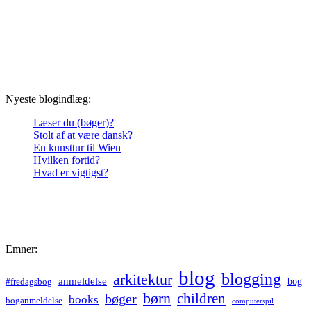
Nyeste blogindlæg:
Læser du (bøger)?
Stolt af at være dansk?
En kunsttur til Wien
Hvilken fortid?
Hvad er vigtigst?
Emner:
blog
blogging
arkitektur
anmeldelse
bog
#fredagsbog
børn
children
bøger
books
boganmeldelse
computerspil