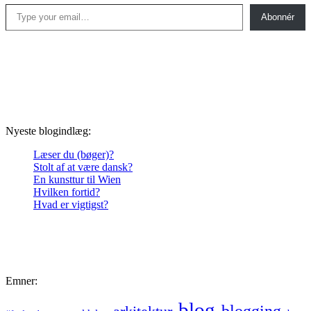
Type your email…
Abonnér
Nyeste blogindlæg:
Læser du (bøger)?
Stolt af at være dansk?
En kunsttur til Wien
Hvilken fortid?
Hvad er vigtigst?
Emner:
blog
blogging