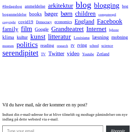
blog
blogging
arkitektur
anmeldelse
bog
#fredagsbog
børn
children
bøger
books
boganmeldelse
computerspil
Facebook
England
covid19
economics
Democracy
copyright
film
Grandteatret
Internet
family
Google
Iphone
kunst
litteratur
læsning
klima
kultur
mobning
Louisiana
politics
rv
rving
reading
science
museum
research
school
serendipitet
Twitter
video
Zetland
TV
Youtube
Vil du have mail, når der kommer en ny post?
Indtast din e-mail-adresse for at blive tilmeldt og modtage påmindelser om nye
indlæg på dette websted via e-mail.
Type your email…
Abonnér