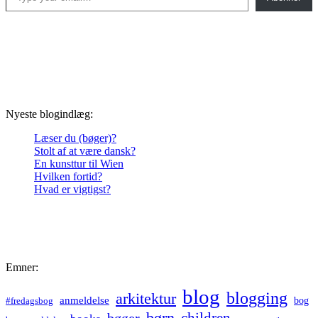
Nyeste blogindlæg:
Læser du (bøger)?
Stolt af at være dansk?
En kunsttur til Wien
Hvilken fortid?
Hvad er vigtigst?
Emner:
blog
blogging
arkitektur
anmeldelse
bog
#fredagsbog
børn
children