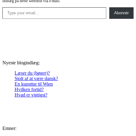
indlæg på dette websted via e-mail.
Type your email…
Abonnér
Nyeste blogindlæg:
Læser du (bøger)?
Stolt af at være dansk?
En kunsttur til Wien
Hvilken fortid?
Hvad er vigtigst?
Emner: