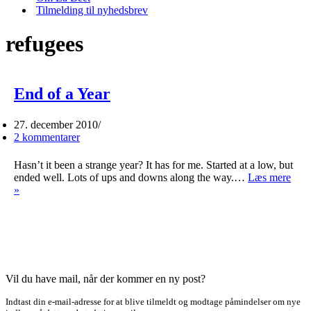
Tilmelding til nyhedsbrev
refugees
End of a Year
27. december 2010
2 kommentarer
Hasn’t it been a strange year? It has for me. Started at a low, but
ended well. Lots of ups and downs along the way.…
Læs mere
End
»
of
a
Year
Vil du have mail, når der kommer en ny post?
Indtast din e-mail-adresse for at blive tilmeldt og modtage påmindelser om nye