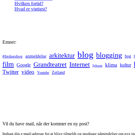
Hvilken fortid?
Hvad er vigtigst?
Emner:
blog
blogging
arkitektur
anmeldelse
bog
#fredagsbog
film
Grandteatret
Internet
klima
Google
kultur
Iphone
Twitter
video
Zetland
Youtube
Vil du have mail, når der kommer en ny post?
Indtast din e-mail-adresse for at blive tilmeldt og modtage påmindelser om nye in