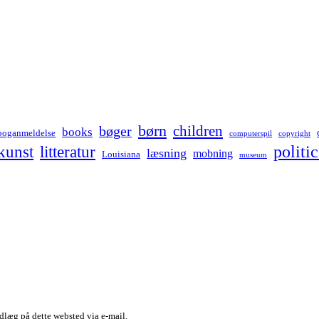
børn
children
bøger
books
boganmeldelse
computerspil
copyright
kunst
politic
litteratur
læsning
mobning
Louisiana
museum
dlæg på dette websted via e-mail.