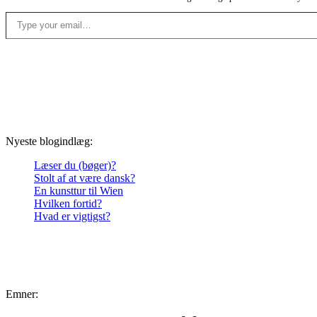
Type your email…
Nyeste blogindlæg:
Læser du (bøger)?
Stolt af at være dansk?
En kunsttur til Wien
Hvilken fortid?
Hvad er vigtigst?
Emner: