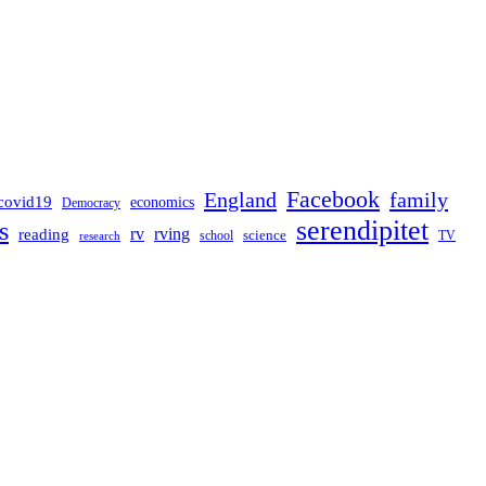
Facebook
England
family
covid19
economics
Democracy
serendipitet
s
rv
rving
reading
science
TV
research
school