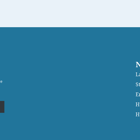
N
L
ge
S
E
H
H