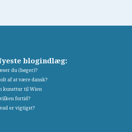
yeste blogindlæg:
æser du (bøger)?
tolt af at være dansk?
n kunsttur til Wien
vilken fortid?
vad er vigtigst?