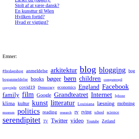
Stolt af at være dansk?
En kunsttur til Wien
Hvilken fortid?
Hvad er vigtigst?
Emner:
blog
blogging
arkitektur
anmeldelse
bog
#fredagsbog
børn
children
bøger
books
boganmeldelse
computerspil
Facebook
England
covid19
economics
Democracy
copyright
film
Grandteatret
Internet
family
Google
Iphone
kunst
litteratur
læsning
klima
kultur
mobning
Louisiana
politics
rv
rving
reading
science
museum
research
school
serendipitet
Twitter
video
Zetland
TV
Youtube