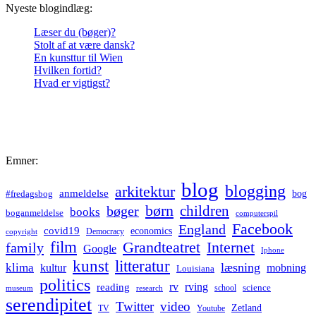
Nyeste blogindlæg:
Læser du (bøger)?
Stolt af at være dansk?
En kunsttur til Wien
Hvilken fortid?
Hvad er vigtigst?
Emner:
blog
blogging
arkitektur
anmeldelse
bog
#fredagsbog
børn
children
bøger
books
boganmeldelse
computerspil
Facebook
England
covid19
economics
Democracy
copyright
film
Grandteatret
Internet
family
Google
Iphone
kunst
litteratur
læsning
klima
kultur
mobning
Louisiana
politics
rv
rving
reading
science
museum
research
school
serendipitet
Twitter
video
Zetland
TV
Youtube