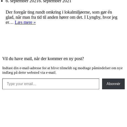
6. september 2021
6. september 2021
Der foregår ting rundt omkring i lokalmiljøerne, som gør én
glad, når man fra tid til anden hører om det. I Lyngby, hvor jeg
Et
er…
Læs mere »
lindetræ
Vil du have mail, når der kommer en ny post?
Indtast din e-mail-adresse for at blive tilmeldt og modtage påmindelser om nye
indlæg på dette websted via e-mail.
Type your email…
Abonnér