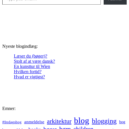
Nyeste blogindlæg:
Læser du (bøger)?
Stolt af at være dansk?
En kunsttur til Wien
Hvilken fortid?
Hvad er vigtigst?
Emner:
blog
blogging
arkitektur
anmeldelse
bog
#fredagsbog
børn
children