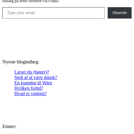
indlæg på dette websted via e-mail.
Type your email…
Abonnér
Nyeste blogindlæg:
Læser du (bøger)?
Stolt af at være dansk?
En kunsttur til Wien
Hvilken fortid?
Hvad er vigtigst?
Emner: