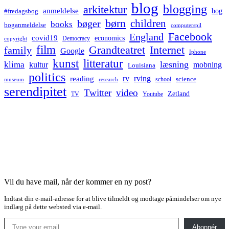
blog
blogging
arkitektur
anmeldelse
bog
#fredagsbog
børn
children
bøger
books
boganmeldelse
computerspil
Facebook
England
covid19
economics
Democracy
copyright
film
Grandteatret
Internet
family
Google
Iphone
kunst
litteratur
læsning
klima
kultur
mobning
Louisiana
politics
rv
rving
reading
science
museum
research
school
serendipitet
Twitter
video
Zetland
TV
Youtube
Vil du have mail, når der kommer en ny post?
Indtast din e-mail-adresse for at blive tilmeldt og modtage påmindelser om nye
indlæg på dette websted via e-mail.
Type your email…
Abonnér