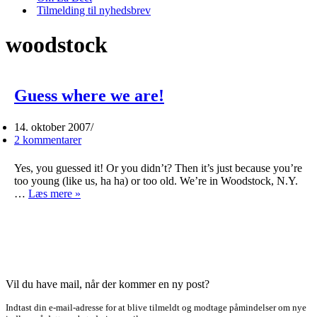
Tilmelding til nyhedsbrev
woodstock
Guess where we are!
14. oktober 2007
2 kommentarer
Yes, you guessed it! Or you didn’t? Then it’s just because you’re
too young (like us, ha ha) or too old. We’re in Woodstock, N.Y.
Guess
…
Læs mere »
where
we
are!
Vil du have mail, når der kommer en ny post?
Indtast din e-mail-adresse for at blive tilmeldt og modtage påmindelser om nye