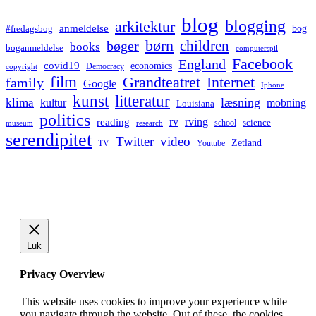
blog
blogging
arkitektur
anmeldelse
bog
#fredagsbog
børn
children
bøger
books
boganmeldelse
computerspil
Facebook
England
covid19
economics
Democracy
copyright
film
Grandteatret
Internet
family
Google
Iphone
kunst
litteratur
læsning
klima
kultur
mobning
Louisiana
politics
rv
rving
reading
science
museum
research
school
serendipitet
Twitter
video
Zetland
TV
Youtube
Luk
Privacy Overview
This website uses cookies to improve your experience while
you navigate through the website. Out of these, the cookies