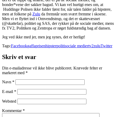
bonder*vene der sakker bagud. Vi kan vel hurtigt enes om, at
Huddinge Polisen ikke falder først for, når talen falder på hipstere,
men at folkene på
Zulu
da fremstår som svært fremme i skoene.
Men vi er flyttet ind i Omvendtstrup, og det er skattevæsnet
(@skattefar), politiet og SAS, der rykker på de sociale medier, mens
fx TV2, Politiken og Zentropa er røget fuldstændig bag af dansen.
Jeg ved ikke med jer, men jeg synes, det er herligt!
Tags:
Facebook
gaffaprisen
hipster
politi
sociale medier
tv2zulu
Twitter
Skriv et svar
Din e-mailadresse vil ikke blive publiceret.
Krævede felter er
markeret med
*
Navn
*
E-mail
*
Websted
Kommentar
*