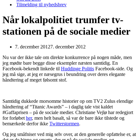
Tilmelding til nyhedsbrev
Når lokalpolitiet trumfer tv-
stationen på de sociale medier
7. december 2012
7. december 2012
Nu var der ikke tale om direkte konkurrence på nogen måde, men
jeg mødte bare begge disse eksempler næsten samtidig. En
Facebook-bekendt linkede til
Huddinge Politis
Facebook-side. Og
jeg må sige, at jeg er næsegrus i beundring over deres elegante
håndtering af meget følsomt stof.
Samtidig dukkede morsomme historier op om TV2 Zulus elendige
håndtering af “Titanic Awards” – i daglig tale vist kaldet
#Gaffaprisen – på de sociale medier. Christiane Vejlø har redegjort
for forløbet
her
, men helt basalt, så var de bare ikke tilstede og
bemærkede derfor ikke
Twitterstormen
.
Og jeg småfniser ved mig selv over, at den generelle opfattelse er, at
det er de hippe og smarte, der er på de sociale medier, og