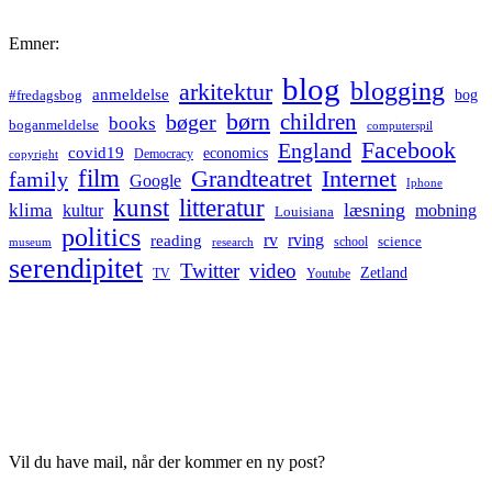
Emner:
blog
blogging
arkitektur
anmeldelse
bog
#fredagsbog
børn
children
bøger
books
boganmeldelse
computerspil
Facebook
England
covid19
economics
Democracy
copyright
film
Grandteatret
Internet
family
Google
Iphone
kunst
litteratur
læsning
klima
kultur
mobning
Louisiana
politics
rv
rving
reading
science
museum
research
school
serendipitet
Twitter
video
Zetland
TV
Youtube
Vil du have mail, når der kommer en ny post?