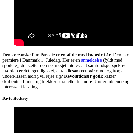
Den koreanske film Parasite er
en af de mest hypede i år
. Den har
premiere i Danmark 1. Juledag. Her er en
anmeldelse
(fyldt med
spoilere), der sætter den i et meget interessant samfundsperspektiv:
hvordan er det egentlig sket, at vi allesammen går rundt og tror, at
underklassen aldrig vil rejse sig?
Revolutionær gotik
kalder
skribenten filmen og trækker paralleller til andre. Underholdende og
interessant læsning.
David Hockney