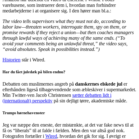
varehusene, som instruerer dem i, hvordan man forhindrer
medarbejderne i at organisere sig. I den hører man bl.a.:
The video tells supervisors what they must not do, according to
labor law—threaten workers, interrogate them, spy on them, or
promise rewards if they reject a union—but then coaches managers
through lawful ways of achieving many of the same ends. (“To
avoid your comments being an unlawful threat,” the video says,
“avoid absolutes. Speak in possibilities instead.”)
Historien
står i Wired.
Har du fået juledæk på bilen endnu?
Debatten om muslimernes angreb på
danskernes elskede jul
er
efterhånden ligeså tilbagevendende som æbleskiver i supermarkedet.
Min Twitter-ven Jacob Christensen
sætter debatten lidt i
(internationalt) perspektiv
på sin dejligt tørre, akademiske måde.
Trumps børnehavenoter
Jeg var næppe den eneste, der mistænkte, at det var fake news til at
få os “liberals” til at falde i fælden. Men den var altså god nok.
Fotografen fortæller i
Wired
, hvordan det gik for sig. I øvrigt er