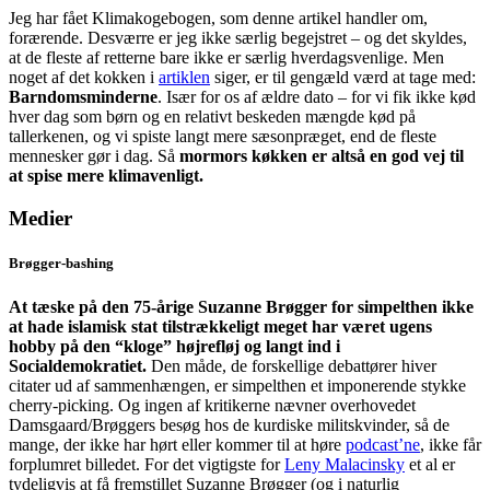
Jeg har fået Klimakogebogen, som denne artikel handler om,
forærende. Desværre er jeg ikke særlig begejstret – og det skyldes,
at de fleste af retterne bare ikke er særlig hverdagsvenlige. Men
noget af det kokken i
artiklen
siger, er til gengæld værd at tage med:
Barndomsminderne
. Især for os af ældre dato – for vi fik ikke kød
hver dag som børn og en relativt beskeden mængde kød på
tallerkenen, og vi spiste langt mere sæsonpræget, end de fleste
mennesker gør i dag. Så
mormors køkken er altså en god vej til
at spise mere klimavenligt.
Medier
Brøgger-bashing
At tæske på den 75-årige Suzanne Brøgger for simpelthen ikke
at hade islamisk stat tilstrækkeligt meget har været ugens
hobby på den “kloge” højrefløj og langt ind i
Socialdemokratiet.
Den måde, de forskellige debattører hiver
citater ud af sammenhængen, er simpelthen et imponerende stykke
cherry-picking. Og ingen af kritikerne nævner overhovedet
Damsgaard/Brøggers besøg hos de kurdiske militskvinder, så de
mange, der ikke har hørt eller kommer til at høre
podcast’ne
, ikke får
forplumret billedet. For det vigtigste for
Leny Malacinsky
et al er
tydeligvis at få fremstillet Suzanne Brøgger (og i naturlig