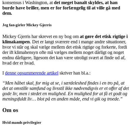
konsensus i Washington, at
det meget banalt skyldes, at han
burde have briller, men er for forfængelig til at ville gå med
dem.
Jeg fan-girler Mickey Gjerris
Mickey Gjerris har skrevet en ny bog om
at gøre det etisk rigtige i
klimakampen
. Det er langt sværere end i mange andre situationer,
hvor vi står og skal vælge mellem det etisk rigtige og forkerte, fordi
der ift klimahensyn ofte må vælges mellem noget dårligt og noget
endnu dårligere, ligesom det kan være utroligt svært at finde ud af,
hvad der er hvad.
I
denne opsummerende artikel
skriver han bl.a.:
“Men håbet skal, for mig at se, i særdeleshed findes i en tro på, at
det at omstille samfund og livsstil ikke nødvendigvis er et offer af det
gode liv, men i stedet en mulighed. En mulighed for at få et godt og
meningsfuldt liv… blot på en anden måde, end vi gik og troede.”
Om os
Hvid mands privilegier