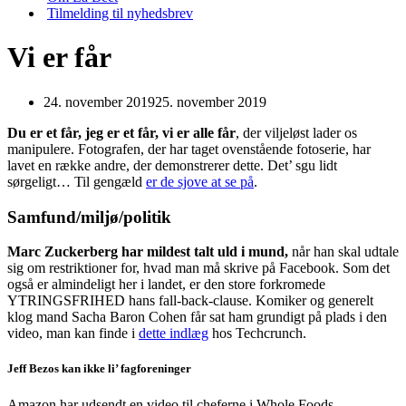
Tilmelding til nyhedsbrev
Vi er får
24. november 2019
25. november 2019
Du er et får, jeg er et får, vi er alle får
, der viljeløst lader os
manipulere. Fotografen, der har taget ovenstående fotoserie, har
lavet en række andre, der demonstrerer dette. Det’ sgu lidt
sørgeligt… Til gengæld
er de sjove at se på
.
Samfund/miljø/politik
Marc Zuckerberg har mildest talt uld i mund,
når han skal udtale
sig om restriktioner for, hvad man må skrive på Facebook. Som det
også er almindeligt her i landet, er den store forkromede
YTRINGSFRIHED hans fall-back-clause. Komiker og generelt
klog mand Sacha Baron Cohen får sat ham grundigt på plads i den
video, man kan finde i
dette indlæg
hos Techcrunch.
Jeff Bezos kan ikke li’ fagforeninger
Amazon har udsendt en video til cheferne i Whole Foods