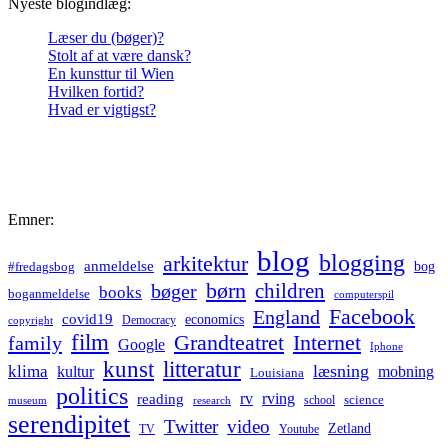
Nyeste blogindlæg:
Læser du (bøger)?
Stolt af at være dansk?
En kunsttur til Wien
Hvilken fortid?
Hvad er vigtigst?
Emner:
blog
blogging
arkitektur
anmeldelse
bog
#fredagsbog
børn
children
bøger
books
boganmeldelse
computerspil
Facebook
England
covid19
economics
Democracy
copyright
film
Grandteatret
Internet
family
Google
Iphone
kunst
litteratur
læsning
klima
kultur
mobning
Louisiana
politics
rv
rving
reading
science
museum
research
school
serendipitet
Twitter
video
Zetland
TV
Youtube