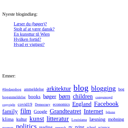
Nyeste blogindlæg:
Læser du (bøger)?
Stolt af at være dansk?
En kunsttur til Wien
Hvilken fortid?
Hvad er vigtigst?
Emner:
blog
blogging
arkitektur
anmeldelse
bog
#fredagsbog
børn
children
bøger
books
boganmeldelse
computerspil
Facebook
England
covid19
economics
Democracy
copyright
film
Grandteatret
Internet
family
Google
Iphone
kunst
litteratur
læsning
klima
kultur
mobning
Louisiana
politics
rv
rving
reading
science
museum
research
school