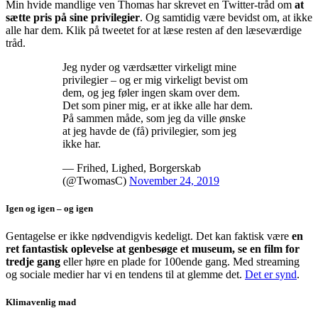
Min hvide mandlige ven Thomas har skrevet en Twitter-tråd om
at
sætte pris på sine privilegier
. Og samtidig være bevidst om, at ikke
alle har dem. Klik på tweetet for at læse resten af den læseværdige
tråd.
Jeg nyder og værdsætter virkeligt mine
privilegier – og er mig virkeligt bevist om
dem, og jeg føler ingen skam over dem.
Det som piner mig, er at ikke alle har dem.
På sammen måde, som jeg da ville ønske
at jeg havde de (få) privilegier, som jeg
ikke har.
— Frihed, Lighed, Borgerskab
(@TwomasC)
November 24, 2019
Igen og igen – og igen
Gentagelse er ikke nødvendigvis kedeligt. Det kan faktisk være
en
ret fantastisk oplevelse at genbesøge et museum, se en film for
tredje gang
eller høre en plade for 100ende gang. Med streaming
og sociale medier har vi en tendens til at glemme det.
Det er synd
.
Klimavenlig mad