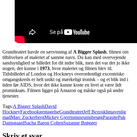
Grandteatret havde en særvisning af
A Bigger Splash
, filmen om
tilblivelsen af maleriet af samme navn. Du kan med overvejende
sandsynlighed se billedet for dit indre blik, men det var der jo ikke
nogen, der kunne i
1973
, hvor maleriet og filmen blev til.
Tidsbilledet af London og Hockneys overordentligt excentriske
omgangskreds er helt unikt og mærkeligt ironisk – og et blik ind i
tiden før AIDS, hvor det ikke kunne koste en livet at være lidt
promiskuøs. Filmen ligger på Amazon og måske også på andre
tjenester.
Tags:
A Bigger Splash
David
Hockney
Facebook
gentagelse
Grandteatret
Jeff Bezos
klimavenlig
mad
Marc Zuckerberg
Mickey Gjerris
museumsbesøg
Parasite
Puk
Damsgaard
Sacha Baron Cohen
Suzanne Brøgger
Skriv et svar