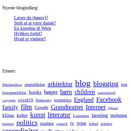
Nyeste blogindlæg:
Læser du (bøger)?
Stolt af at være dansk?
En kunsttur til Wien
Hvilken fortid?
Hvad er vigtigst?
Emner:
blog
blogging
arkitektur
anmeldelse
bog
#fredagsbog
børn
children
bøger
books
boganmeldelse
computerspil
Facebook
England
covid19
economics
Democracy
copyright
film
Grandteatret
Internet
family
Google
Iphone
kunst
litteratur
læsning
klima
kultur
mobning
Louisiana
politics
rv
rving
reading
science
museum
research
school
serendipitet