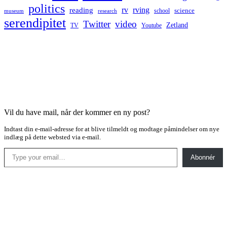
politics
rv
rving
reading
science
museum
research
school
serendipitet
Twitter
video
Zetland
TV
Youtube
Vil du have mail, når der kommer en ny post?
Indtast din e-mail-adresse for at blive tilmeldt og modtage påmindelser om nye
indlæg på dette websted via e-mail.
Type your email…
Abonnér