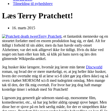
Tilmelding til nyhedsbrev
Læs Terry Pratchett!
16. marts 2015
Terry Pratchett
, et fantastisk menneske og en
storartet forfatter med en enorm produktion bag sig, er død. Alt for
tidligt i forhold til sin alder, men da han havde early-onset
Alzheimer, var det nok alligevel ikke for tidligt. Hvis du ikke ved
noget om ham eller kun lidt, så klik på hans navn og læs den
glimrende Wikipedia-artikel.
Jeg husker ikke længere, hvornår jeg læste min første
Discworld
roman, og hvad der er mere mærkeligt, er, at jeg heller ikke husker,
hvem der overtalte mig til at læse sci-fi (det gør jeg ellers ikke) og så
oven i købet MORSOM sci-fi med tudegrimt omslag. Men mange
tak til den, der fik mig overtalt. For hvor har jeg dog haft mange
kostelige timer i selskab med Sir Pratchett!
Ligesom jeg generelt går udenom stand-up, morsomme film,
komedieserier, etc., så har jeg heller aldrig opsøgt sjove bøger. Men
disse her er sjove på en helt særlig måde, for der er simpelthen ikke