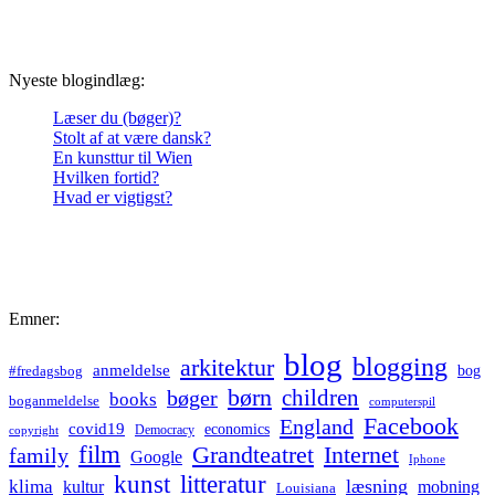
Nyeste blogindlæg:
Læser du (bøger)?
Stolt af at være dansk?
En kunsttur til Wien
Hvilken fortid?
Hvad er vigtigst?
Emner:
blog
blogging
arkitektur
anmeldelse
bog
#fredagsbog
børn
children
bøger
books
boganmeldelse
computerspil
Facebook
England
covid19
economics
Democracy
copyright
film
Grandteatret
Internet
family
Google
Iphone
kunst
litteratur
læsning
klima
kultur
mobning
Louisiana