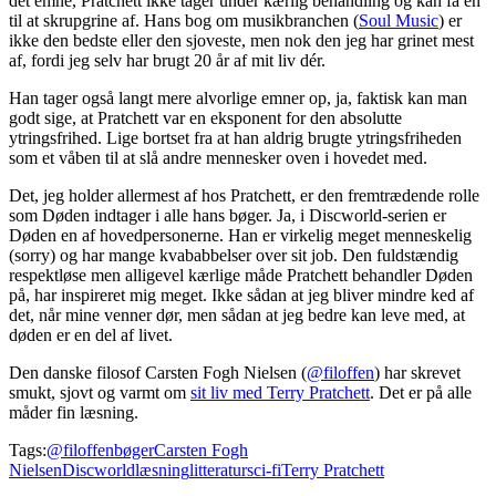
det emne, Pratchett ikke tager under kærlig behandling og kan få én
til at skrupgrine af. Hans bog om musikbranchen (
Soul Music
) er
ikke den bedste eller den sjoveste, men nok den jeg har grinet mest
af, fordi jeg selv har brugt 20 år af mit liv dér.
Han tager også langt mere alvorlige emner op, ja, faktisk kan man
godt sige, at Pratchett var en eksponent for den absolutte
ytringsfrihed. Lige bortset fra at han aldrig brugte ytringsfriheden
som et våben til at slå andre mennesker oven i hovedet med.
Det, jeg holder allermest af hos Pratchett, er den fremtrædende rolle
som Døden indtager i alle hans bøger. Ja, i Discworld-serien er
Døden en af hovedpersonerne. Han er virkelig meget menneskelig
(sorry) og har mange kvababbelser over sit job. Den fuldstændig
respektløse men alligevel kærlige måde Pratchett behandler Døden
på, har inspireret mig meget. Ikke sådan at jeg bliver mindre ked af
det, når mine venner dør, men sådan at jeg bedre kan leve med, at
døden er en del af livet.
Den danske filosof Carsten Fogh Nielsen (
@filoffen
) har skrevet
smukt, sjovt og varmt om
sit liv med Terry Pratchett
. Det er på alle
måder fin læsning.
Tags:
@filoffen
bøger
Carsten Fogh
Nielsen
Discworld
læsning
litteratur
sci-fi
Terry Pratchett