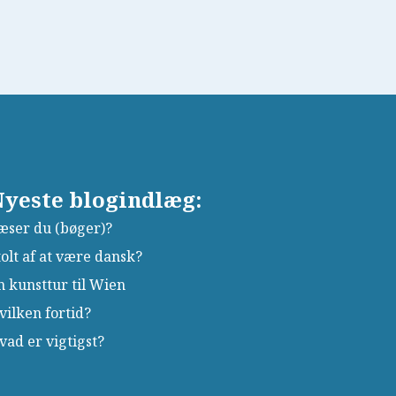
yeste blogindlæg:
æser du (bøger)?
tolt af at være dansk?
n kunsttur til Wien
vilken fortid?
vad er vigtigst?