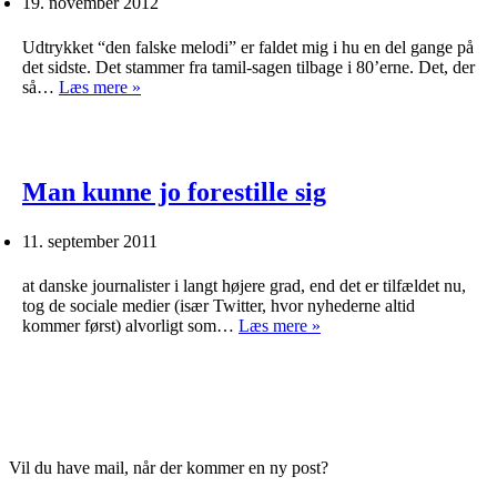
19. november 2012
Udtrykket “den falske melodi” er faldet mig i hu en del gange på
det sidste. Det stammer fra tamil-sagen tilbage i 80’erne. Det, der
Den
så…
Læs mere »
falske
melodi
Man kunne jo forestille sig
11. september 2011
at danske journalister i langt højere grad, end det er tilfældet nu,
tog de sociale medier (især Twitter, hvor nyhederne altid
Man
kommer først) alvorligt som…
Læs mere »
kunne
jo
forestille
sig
Vil du have mail, når der kommer en ny post?