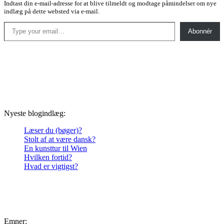
Indtast din e-mail-adresse for at blive tilmeldt og modtage påmindelser om nye
indlæg på dette websted via e-mail.
Type your email…
Abonnér
Nyeste blogindlæg:
Læser du (bøger)?
Stolt af at være dansk?
En kunsttur til Wien
Hvilken fortid?
Hvad er vigtigst?
Emner: