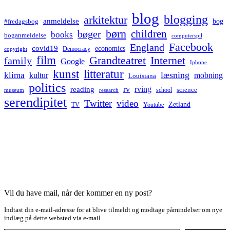
blog
blogging
arkitektur
anmeldelse
bog
#fredagsbog
børn
children
bøger
books
boganmeldelse
computerspil
Facebook
England
covid19
economics
Democracy
copyright
film
Grandteatret
Internet
family
Google
Iphone
kunst
litteratur
læsning
klima
kultur
mobning
Louisiana
politics
rv
rving
reading
science
museum
research
school
serendipitet
Twitter
video
Zetland
TV
Youtube
Vil du have mail, når der kommer en ny post?
Indtast din e-mail-adresse for at blive tilmeldt og modtage påmindelser om nye
indlæg på dette websted via e-mail.
Type your email…