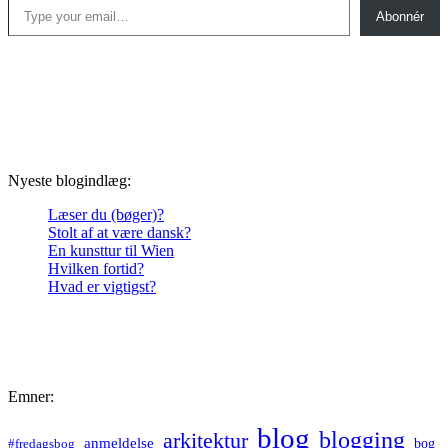
Abonnér
Nyeste blogindlæg:
Læser du (bøger)?
Stolt af at være dansk?
En kunsttur til Wien
Hvilken fortid?
Hvad er vigtigst?
Emner:
blog
blogging
arkitektur
anmeldelse
bog
#fredagsbog