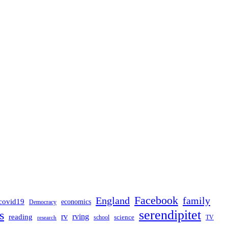
Facebook
England
family
covid19
economics
Democracy
serendipitet
s
rv
rving
reading
science
TV
research
school