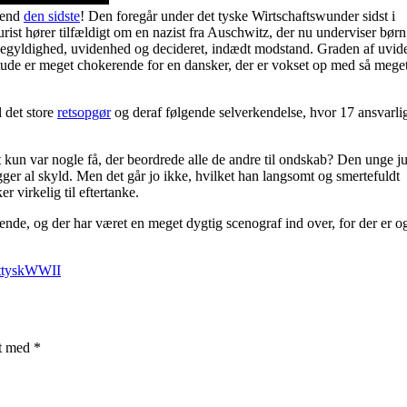
e end
den sidste
! Den foregår under det tyske Wirtschaftswunder sidst i
st hører tilfældigt om en nazist fra Auschwitz, der nu underviser børn
igegyldighed, uvidenhed og decideret, indædt modstand. Graden af uvi
itude er meget chokerende for en dansker, der er vokset op med så meget
l det store
retsopgør
og deraf følgende selverkendelse, hvor 17 ansvarli
et kun var nogle få, der beordrede alle de andre til ondskab? Den unge ju
gger al skyld. Men det går jo ikke, hvilket han langsomt og smertefuldt
r virkelig til eftertanke.
gende, og der har været en meget dygtig scenograf ind over, for der er o
t
tysk
WWII
et med
*