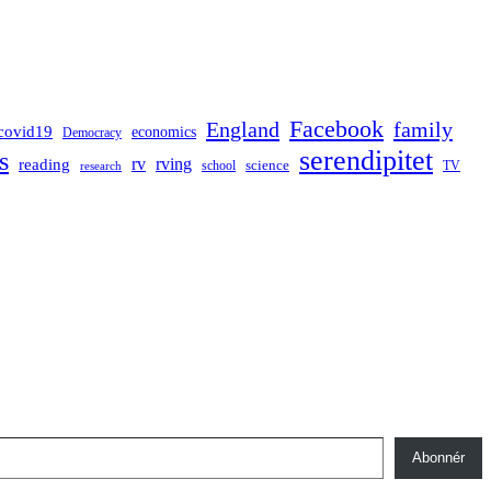
Facebook
England
family
covid19
economics
Democracy
serendipitet
s
rv
rving
reading
science
TV
research
school
Abonnér