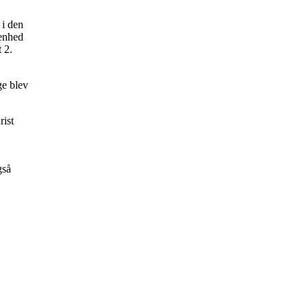
 i den
denhed
 2.
ge blev
rist
gså