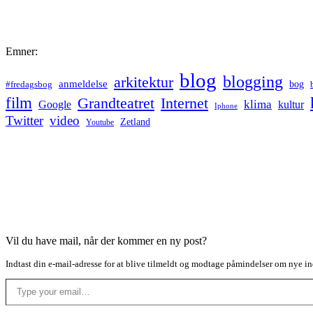
Emner:
blog
blogging
arkitektur
anmeldelse
bog
#fredagsbog
film
Grandteatret
Internet
klima
Google
kultur
Iphone
Twitter
video
Zetland
Youtube
Vil du have mail, når der kommer en ny post?
Indtast din e-mail-adresse for at blive tilmeldt og modtage påmindelser om nye in
Type your email…