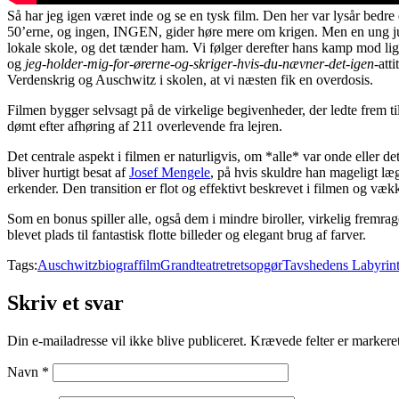
Så har jeg igen været inde og se en tysk film. Den her var lysår bedr
50’erne, og ingen, INGEN, gider høre mere om krigen. Men en ung juri
lokale skole, og det tænder ham. Vi følger derefter hans kamp mod l
og
jeg-holder-mig-for-ørerne-og-skriger-hvis-du-nævner-det-igen
-att
Verdenskrig og Auschwitz i skolen, at vi næsten fik en overdosis.
Filmen bygger selvsagt på de virkelige begivenheder, der ledte frem ti
dømt efter afhøring af 211 overlevende fra lejren.
Det centrale aspekt i filmen er naturligvis, om *alle* var onde eller d
bliver hurtigt besat af
Josef Mengele
, på hvis skuldre han mageligt læ
erkender. Den transition er flot og effektivt beskrevet i filmen og vække
Som en bonus spiller alle, også dem i mindre biroller, virkelig fremra
blevet plads til fantastisk flotte billeder og elegant brug af farver.
Tags:
Auschwitz
biograf
film
Grandteatret
retsopgør
Tavshedens Labyrin
Skriv et svar
Din e-mailadresse vil ikke blive publiceret.
Krævede felter er marker
Navn
*