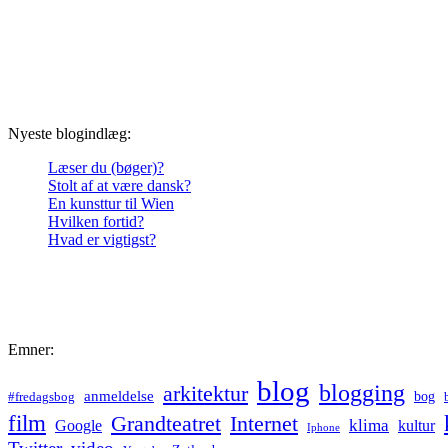
Nyeste blogindlæg:
Læser du (bøger)?
Stolt af at være dansk?
En kunsttur til Wien
Hvilken fortid?
Hvad er vigtigst?
Emner:
blog
blogging
arkitektur
anmeldelse
bog
#fredagsbog
film
Grandteatret
Internet
klima
Google
kultur
Iphone