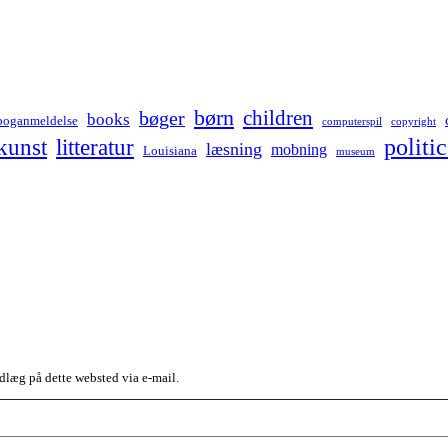
børn
children
bøger
books
boganmeldelse
computerspil
copyright
kunst
politic
litteratur
læsning
mobning
Louisiana
museum
dlæg på dette websted via e-mail.