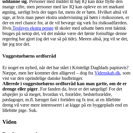
uddanne sig
. Personer med middel til høj IQ kan ikke flytte den
mange cifre, men personer med lav IQ kan opleve en ret markant
øgning, særligt hvis der tages fat, mens de er børn. Hvilket altså vil
sige, at hvis man pøser ekstra undervisning på børn i risikozonen, er
der en reel chance for, at de vil bevæge sig væk fra risikoadfærden.
Hvis
Tesfayes ekstra penge
til skoler med udsatte børn rent faktisk
bruges på netop det, vil det måske være det første fornuftige denne
regering har gjort (og det var så på tide). Meeen altså, jeg vil se det,
før jeg tror det.
Vuggestuebørns ordforråd
Er noget en nyhed, når det har stået i Kristeligt Dagblads papiravis?
Næppe, men her kommer den alligevel – dog fra
Videnskab.dk
, som
vist var den oprindelige danske budbringer.
Allerede i vuggestuebørns ordforråd kan man gætte, om de er
drenge eller piger
. For fanden da, hvor er det sørgeligt! For det
afspejler jo så meget, hvordan vi, forældre, bedsteforældre,
pædagoger, m.fl. hænger fast i fortiden og fx tror, at en lillebitte
dreng vil være mere interesseret i at kigge på en byggeplads end en
lillebitte pige. Suk.
Viden