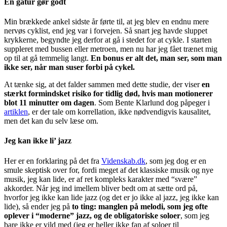
En gåtur gør godt
Min brækkede ankel sidste år førte til, at jeg blev en endnu mere
nervøs cyklist, end jeg var i forvejen. Så snart jeg havde sluppet
krykkerne, begyndte jeg derfor at gå i stedet for at cykle. I starten
suppleret med bussen eller metroen, men nu har jeg fået trænet mig
op til at gå temmelig langt.
En bonus er alt det, man ser, som man
ikke ser, når man suser forbi på cykel.
At tænke sig, at det falder sammen med dette studie, der viser
en
stærkt formindsket risiko for tidlig død, hvis man motionerer
blot 11 minutter om dagen
. Som Bente Klarlund dog påpeger i
artiklen
, er der tale om korrellation, ikke nødvendigvis kausalitet,
men det kan du selv læse om.
Jeg kan ikke li’ jazz
Her er en forklaring på det fra
Videnskab.dk
, som jeg dog er en
smule skeptisk over for, fordi meget af det klassiske musik og nye
musik, jeg kan lide, er af ret kompleks karakter med “svære”
akkorder. Når jeg ind imellem bliver bedt om at sætte ord på,
hvorfor jeg ikke kan lide jazz (og det er jo ikke al jazz, jeg ikke kan
lide), så ender jeg på
to ting: manglen på melodi, som jeg ofte
oplever i “moderne” jazz, og de obligatoriske soloer
, som jeg
bare ikke er vild med (jeg er heller ikke fan af soloer til