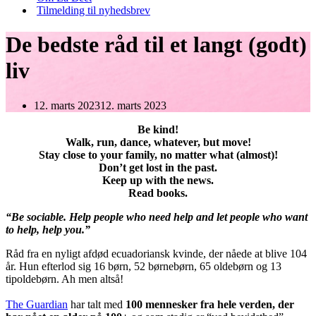
Tilmelding til nyhedsbrev
De bedste råd til et langt (godt)
liv
12. marts 2023
12. marts 2023
Be kind!
Walk, run, dance, whatever, but move!
Stay close to your family, no matter what (almost)!
Don’t get lost in the past.
Keep up with the news.
Read books.
“Be sociable. Help people who need help and let people who want
to help, help you.”
Råd fra en nyligt afdød ecuadoriansk kvinde, der nåede at blive 104
år. Hun efterlod sig 16 børn, 52 børnebørn, 65 oldebørn og 13
tipoldebørn. Ah men altså!
The Guardian
har talt med
100 mennesker fra hele verden, der