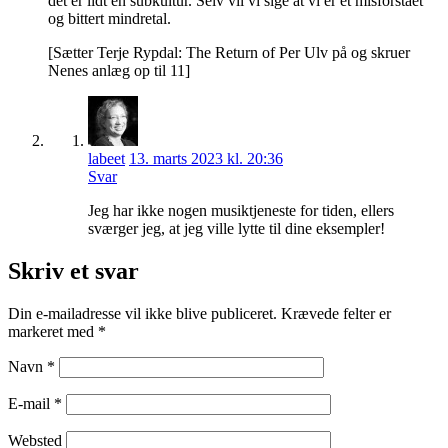
det er lidt en subkultur. Selv vil vi sige at vi er et misforstået
og bittert mindretal.
[Sætter Terje Rypdal: The Return of Per Ulv på og skruer
Nenes anlæg op til 11]
labeet
13. marts 2023 kl. 20:36
Svar
Jeg har ikke nogen musiktjeneste for tiden, ellers
sværger jeg, at jeg ville lytte til dine eksempler!
Skriv et svar
Din e-mailadresse vil ikke blive publiceret.
Krævede felter er
markeret med
*
Navn
*
E-mail
*
Websted