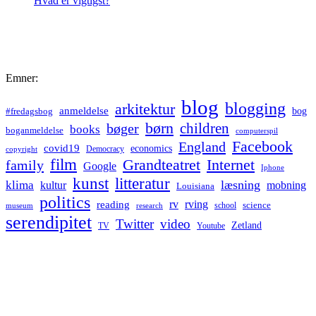
Hvad er vigtigst?
Emner:
blog
blogging
arkitektur
anmeldelse
bog
#fredagsbog
børn
children
bøger
books
boganmeldelse
computerspil
Facebook
England
covid19
economics
Democracy
copyright
film
Grandteatret
Internet
family
Google
Iphone
kunst
litteratur
læsning
klima
kultur
mobning
Louisiana
politics
rv
rving
reading
science
museum
research
school
serendipitet
Twitter
video
Zetland
TV
Youtube