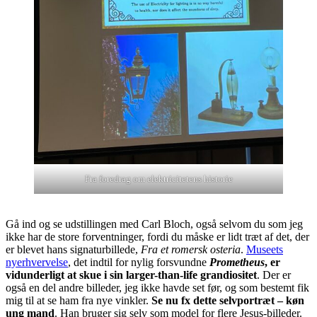
Fra foredrag om elektricitetens historie
Gå ind og se udstillingen med Carl Bloch, også selvom du som jeg
ikke har de store forventninger, fordi du måske er lidt træt af det, der
er blevet hans signaturbillede,
Fra et romersk osteria
.
Museets
nyerhvervelse
, det indtil for nylig forsvundne
Prometheus
, er
vidunderligt at skue i sin larger-than-life grandiositet
. Der er
også en del andre billeder, jeg ikke havde set før, og som bestemt fik
mig til at se ham fra nye vinkler.
Se nu fx dette selvportræt – køn
ung mand
. Han bruger sig selv som model for flere Jesus-billeder.