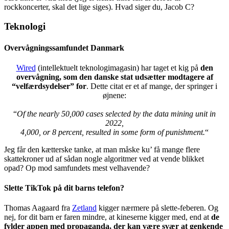
rockkoncerter, skal det lige siges). Hvad siger du, Jacob C?
Teknologi
Overvågningssamfundet Danmark
Wired
(intellektuelt teknologimagasin) har taget et kig på
den
overvågning, som den danske stat udsætter modtagere af
“velfærdsydelser” for
. Dette citat er et af mange, der springer i
øjnene:
“
Of the nearly 50,000 cases selected by the data mining unit in
2022,
4,000, or 8 percent, resulted in some form of punishment.
“
Jeg får den kætterske tanke, at man måske ku’ få mange flere
skattekroner ud af sådan nogle algoritmer ved at vende blikket
opad? Op mod samfundets mest velhavende?
Slette TikTok på dit barns telefon?
Thomas Aagaard fra
Zetland
kigger nærmere på slette-feberen. Og
nej, for dit barn er faren mindre, at kineserne kigger med, end at
de
fylder appen med propaganda, der kan være svær at genkende