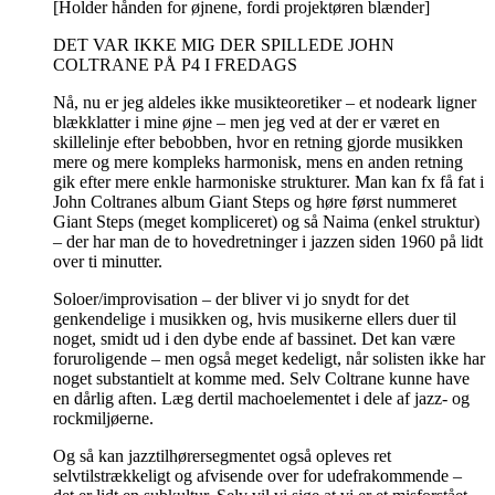
[Holder hånden for øjnene, fordi projektøren blænder]
DET VAR IKKE MIG DER SPILLEDE JOHN
COLTRANE PÅ P4 I FREDAGS
Nå, nu er jeg aldeles ikke musikteoretiker – et nodeark ligner
blækklatter i mine øjne – men jeg ved at der er været en
skillelinje efter bebobben, hvor en retning gjorde musikken
mere og mere kompleks harmonisk, mens en anden retning
gik efter mere enkle harmoniske strukturer. Man kan fx få fat i
John Coltranes album Giant Steps og høre først nummeret
Giant Steps (meget kompliceret) og så Naima (enkel struktur)
– der har man de to hovedretninger i jazzen siden 1960 på lidt
over ti minutter.
Soloer/improvisation – der bliver vi jo snydt for det
genkendelige i musikken og, hvis musikerne ellers duer til
noget, smidt ud i den dybe ende af bassinet. Det kan være
foruroligende – men også meget kedeligt, når solisten ikke har
noget substantielt at komme med. Selv Coltrane kunne have
en dårlig aften. Læg dertil machoelementet i dele af jazz- og
rockmiljøerne.
Og så kan jazztilhørersegmentet også opleves ret
selvtilstrækkeligt og afvisende over for udefrakommende –