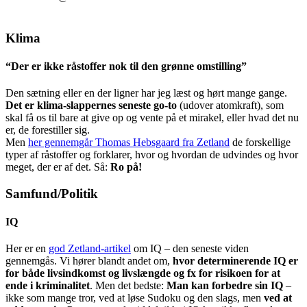
Klima
“Der er ikke råstoffer nok til den grønne omstilling”
Den sætning eller en der ligner har jeg læst og hørt mange gange.
Det er klima-slappernes seneste go-to
(udover atomkraft), som
skal få os til bare at give op og vente på et mirakel, eller hvad det nu
er, de forestiller sig.
Men
her gennemgår Thomas Hebsgaard fra Zetland
de forskellige
typer af råstoffer og forklarer, hvor og hvordan de udvindes og hvor
meget, der er af det. Så:
Ro på!
Samfund/Politik
IQ
Her er en
god Zetland-artikel
om IQ – den seneste viden
gennemgås. Vi hører blandt andet om,
hvor determinerende IQ er
for både livsindkomst og livslængde og fx for risikoen for at
ende i kriminalitet
. Men det bedste:
Man kan forbedre sin IQ
–
ikke som mange tror, ved at løse Sudoku og den slags, men
ved at