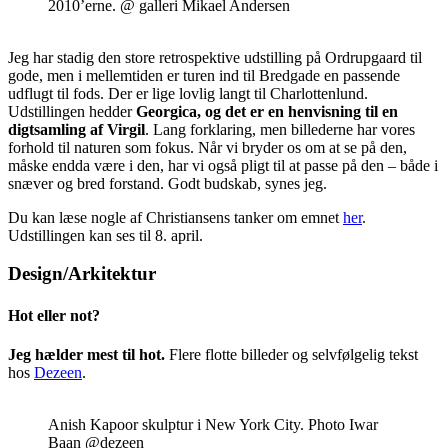
2010’erne. @ galleri Mikael Andersen
Jeg har stadig den store retrospektive udstilling på Ordrupgaard til
gode, men i mellemtiden er turen ind til Bredgade en passende
udflugt til fods. Der er lige lovlig langt til Charlottenlund.
Udstillingen hedder
Georgica, og det er en henvisning til en
digtsamling af Virgil
. Lang forklaring, men billederne har vores
forhold til naturen som fokus. Når vi bryder os om at se på den,
måske endda være i den, har vi også pligt til at passe på den – både i
snæver og bred forstand. Godt budskab, synes jeg.
Du kan læse nogle af Christiansens tanker om emnet
her
.
Udstillingen kan ses til 8. april.
Design/Arkitektur
Hot eller not?
Jeg hælder mest til hot.
Flere flotte billeder og selvfølgelig tekst
hos
Dezeen
.
Anish Kapoor skulptur i New York City. Photo Iwar
Baan @dezeen