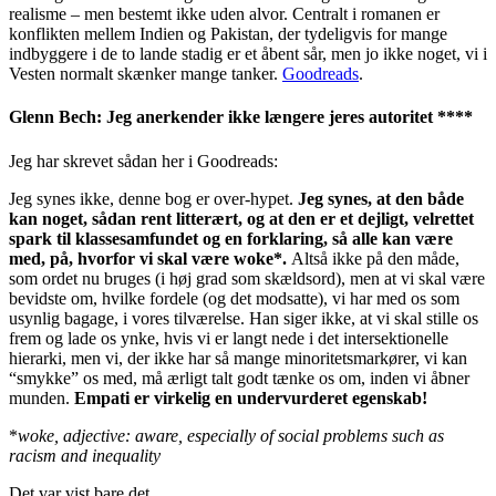
realisme – men bestemt ikke uden alvor. Centralt i romanen er
konflikten mellem Indien og Pakistan, der tydeligvis for mange
indbyggere i de to lande stadig er et åbent sår, men jo ikke noget, vi i
Vesten normalt skænker mange tanker.
Goodreads
.
Glenn Bech: Jeg anerkender ikke længere jeres autoritet ****
Jeg har skrevet sådan her i Goodreads:
Jeg synes ikke, denne bog er over-hypet.
Jeg synes, at den både
kan noget, sådan rent litterært, og at den er et dejligt, velrettet
spark til klassesamfundet og en forklaring, så alle kan være
med, på, hvorfor vi skal være woke*.
Altså ikke på den måde,
som ordet nu bruges (i høj grad som skældsord), men at vi skal være
bevidste om, hvilke fordele (og det modsatte), vi har med os som
usynlig bagage, i vores tilværelse. Han siger ikke, at vi skal stille os
frem og lade os ynke, hvis vi er langt nede i det intersektionelle
hierarki, men vi, der ikke har så mange minoritetsmarkører, vi kan
“smykke” os med, må ærligt talt godt tænke os om, inden vi åbner
munden.
Empati er virkelig en undervurderet egenskab!
*
woke, adjective: aware, especially of social problems such as
racism and inequality
Det var vist bare det.