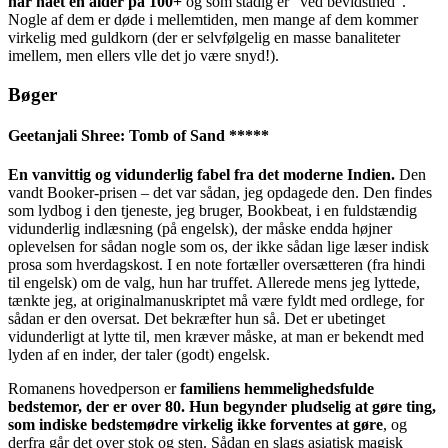
har nået en alder på 100+
og som stadig er “ved bevidsthed”.
Nogle af dem er døde i mellemtiden, men mange af dem kommer
virkelig med guldkorn (der er selvfølgelig en masse banaliteter
imellem, men ellers vlle det jo være snyd!).
Bøger
Geetanjali Shree: Tomb of Sand *****
En vanvittig og vidunderlig fabel fra det moderne Indien.
Den
vandt Booker-prisen – det var sådan, jeg opdagede den. Den findes
som lydbog i den tjeneste, jeg bruger, Bookbeat, i en fuldstændig
vidunderlig indlæsning (på engelsk), der måske endda højner
oplevelsen for sådan nogle som os, der ikke sådan lige læser indisk
prosa som hverdagskost. I en note fortæller oversætteren (fra hindi
til engelsk) om de valg, hun har truffet. Allerede mens jeg lyttede,
tænkte jeg, at originalmanuskriptet må være fyldt med ordlege, for
sådan er den oversat. Det bekræfter hun så. Det er ubetinget
vidunderligt at lytte til, men kræver måske, at man er bekendt med
lyden af en inder, der taler (godt) engelsk.
Romanens hovedperson er
familiens hemmelighedsfulde
bedstemor, der er over 80. Hun begynder pludselig at gøre ting,
som indiske bedstemødre virkelig ikke forventes at gøre
, og
derfra går det over stok og sten. Sådan en slags asiatisk magisk