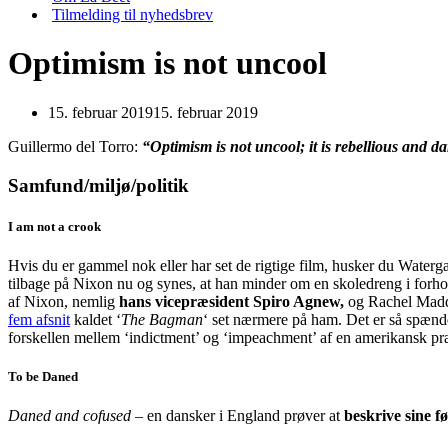
Tilmelding til nyhedsbrev
Optimism is not uncool
15. februar 2019
15. februar 2019
Guillermo del Torro:
“Optimism is not uncool; it is rebellious and da
Samfund/miljø/politik
I am not a crook
Hvis du er gammel nok eller har set de rigtige film, husker du Water
tilbage på Nixon nu og synes, at han minder om en skoledreng i for
af Nixon, nemlig
hans vicepræsident Spiro Agnew,
og Rachel Maddo
fem afsnit
kaldet ‘
The Bagman
‘ set nærmere på ham. Det er så spænde
forskellen mellem ‘indictment’ og ‘impeachment’ af en amerikansk præ
To be Daned
Daned and cofused
– en dansker i England prøver at
beskrive sine f