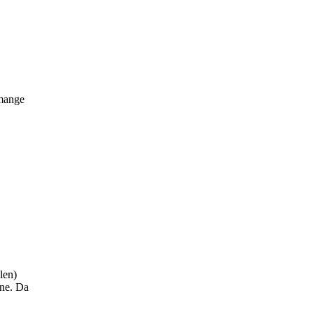
 mange
len)
rne. Da