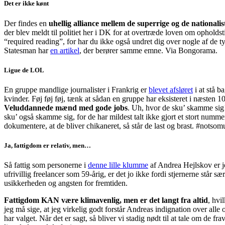
Det er ikke kønt
Der findes en
uhellig alliance mellem de superrige og de nationali
der blev meldt til politiet her i DK for at overtræde loven om opholdsti
“required reading”, for har du ikke også undret dig over nogle af de
Statesman har
en artikel
, der berører samme emne. Via Bongorama.
Ligue de LOL
En gruppe mandlige journalister i Frankrig er
blevet afsløret
i at stå b
kvinder. Føj føj føj, tænk at sådan en gruppe har eksisteret i næsten 10
Veluddannede mænd med gode jobs
. Uh, hvor de sku’ skamme sig
sku’ også skamme sig, for de har mildest talt ikke gjort et stort nummer
dokumentere, at de bliver chikaneret, så står de last og brast. #nots
Ja, fattigdom er relativ, men…
Så fattig som personerne i
denne lille klumme
af Andrea Hejlskov er je
ufrivillig freelancer som 59-årig, er det jo ikke fordi stjernerne står sæ
usikkerheden og angsten for fremtiden.
Fattigdom KAN være klimavenlig, men er det langt fra altid
, hvi
jeg må sige, at jeg virkelig godt forstår Andreas indignation over alle o
har valget. Når det er sagt, så bliver vi stadig nødt til at tale om de frav