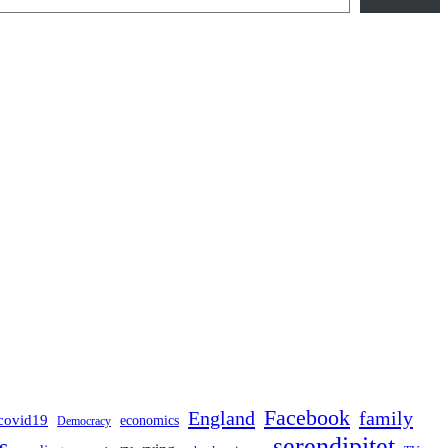
Facebook
England
family
covid19
economics
Democracy
serendipitet
s