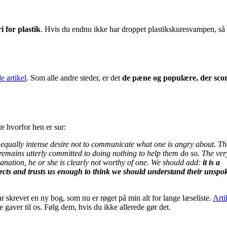
i for plastik
. Hvis du endnu ikke har droppet plastikskuresvampen, så 
e artikel
. Som alle andre steder, er det
de pæne og populære, der sco
te hvorfor hen er sur:
an equally intense desire not to communicate what one is angry about. Th
 remains utterly committed to doing nothing to help them do so. The ve
xplanation, he or she is clearly not worthy of one. We should add:
it is a
espects and trusts us enough to think we should understand their unspo
ar skrevet en ny bog, som nu er røget på min alt for lange læseliste.
Arti
ore gaver til os. Følg dem, hvis du ikke allerede gør det.