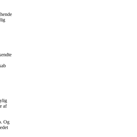
(hende
lig
 kendte
kab
ylig
e af
to. Og
vedet