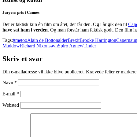
Juryens pris i Cannes
Det er faktisk kun én film om året, der får den. Og i år gik den til
Cap
have sat ham i verden
. Og man forstår ham faktisk godt. Den film h
Tags:
#metoo
Alain de Botton
alder
Brexit
Brooke Harrington
Capernau
Maddow
Richard Nixon
søvn
Spiro Agnew
Tinder
Skriv et svar
Din e-mailadresse vil ikke blive publiceret.
Krævede felter er marker
Navn
*
E-mail
*
Websted