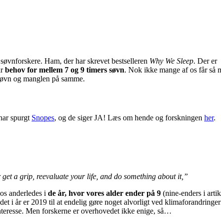
søvnforskere. Ham, der har skrevet bestselleren
Why We Sleep
. Der er
ar
behov for mellem 7 og 9 timers søvn
. Nok ikke mange af os får så
m søvn og manglen på samme.
 har spurgt
Snopes
, og de siger JA! Læs om hende og forskningen
her
.
r get a grip, reevaluate your life, and do something about it,”
 os anderledes i
de år, hvor vores alder ender på 9
(nine-enders i artik
t det i år er 2019 til at endelig gøre noget alvorligt ved klimaforandringe
 interesse. Men forskerne er overhovedet ikke enige, så…