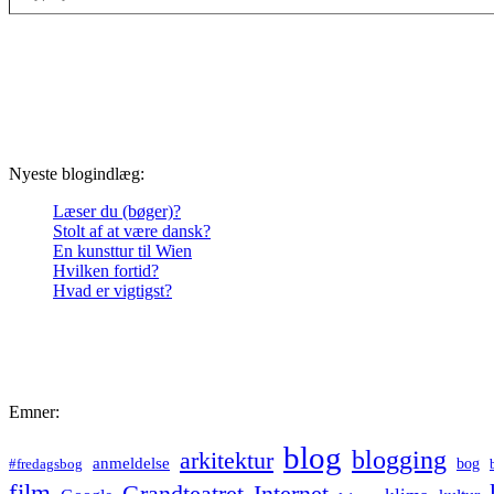
Nyeste blogindlæg:
Læser du (bøger)?
Stolt af at være dansk?
En kunsttur til Wien
Hvilken fortid?
Hvad er vigtigst?
Emner:
blog
blogging
arkitektur
anmeldelse
bog
#fredagsbog
film
Grandteatret
Internet