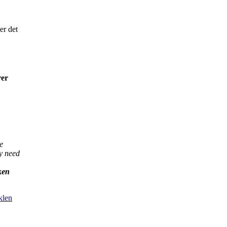
er det
rer
e
ry need
ken
klen