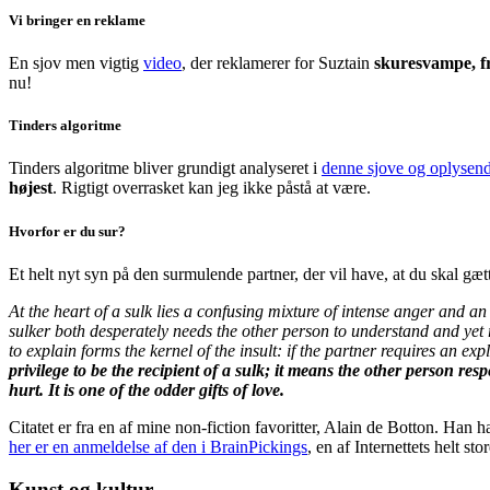
Vi bringer en reklame
En sjov men vigtig
video
, der reklamerer for Suztain
skuresvampe, fr
nu!
Tinders algoritme
Tinders algoritme bliver grundigt analyseret i
denne sjove og oplysend
højest
. Rigtigt overrasket kan jeg ikke påstå at være.
Hvorfor er du sur?
Et helt nyt syn på den surmulende partner, der vil have, at du skal gæt
At the heart of a sulk lies a confusing mixture of intense anger and 
sulker both desperately needs the other person to understand and yet
to explain forms the kernel of the insult: if the partner requires an e
privilege to be the recipient of a sulk; it means the other person r
hurt. It is one of the odder gifts of love.
Citatet er fra en af mine non-fiction favoritter, Alain de Botton. Han h
her er en anmeldelse af den i BrainPickings
, en af Internettets helt st
Kunst og kultur