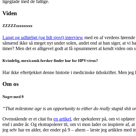
ligeglade med de fattige.
Viden
ZZZZZzzzzzzzzz
Langt og udførligt (og lidt sjovt) interview
med en af verdens førende 
såmænd ikke så meget nyt under solen, andet end at han siger, at vi h
timer? Men det er alligevel godt at få opsummeret al kendt viden o
Kvindelig, mexicansk forsker finder kur for HPV-virus?
Har ikke eftertjekket denne historie i medicinske tidsskrifter. Men jeg
Om os
Noget med 9
“That milestone age is an opportunity to either do really stupid shit o
Ovenstående er et citat fra
en artikel
, der spekulerer på, om vi opfører
end i andre år. Og ekstrapolerer til, om vi mon lader os inspirere af, a
jeg selv har en alder, der ender på 9 – ahem – læste jeg artiklen med