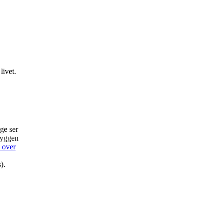
livet.
ge ser
skyggen
 over
).