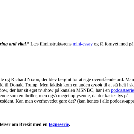
ring and vital.”
Læs filminstruktørens
mini-essay
og få fornyet mod på 
gate og Richard Nixon, der blev berømt for at sige ovenstående ord. Man
hold til Donald Trump. Men faktisk kom en anden
crook
til at stå helt i 
w, der har sit eget tv-show på kanalen MSNBC, har i en
podcastserie
nde som en thriller, men også meget oplysende, da der kastes lys på
sident. Kan man overhovedet gøre det? (kan hentes i alle podcast-apps
ølelser om Brexit med en
tegneserie
.