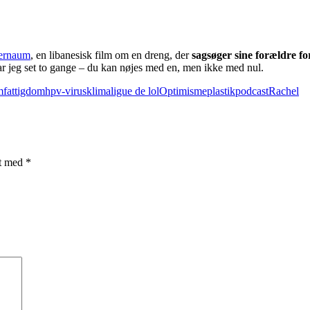
ernaum
, en libanesisk film om en dreng, der
sagsøger sine forældre fo
ar jeg set to gange – du kan nøjes med en, men ikke med nul.
m
fattigdom
hpv-virus
klima
ligue de lol
Optimisme
plastik
podcast
Rachel
et med
*