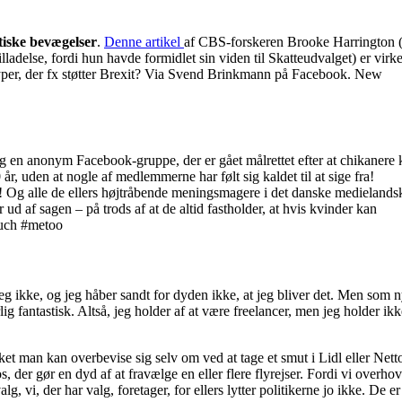
stiske bevægelser
.
Denne artikel
af CBS-forskeren Brooke Harrington 
lladelse, fordi hun havde formidlet sin viden til Skatteudvalget) er virke
 typer, der fx støtter Brexit? Via Svend Brinkmann på Facebook. New
ag en anonym Facebook-gruppe, der er gået målrettet efter at chikanere
 år, uden at nogle af medlemmerne har følt sig kaldet til at sige fra!
! Og alle de ellers højtråbende meningsmagere i det danske medielands
 ud af sagen – på trods af at de altid fastholder, at hvis kvinder kan
omuch #metoo
g ikke, og jeg håber sandt for dyden ikke, at jeg bliver det. Men som n
rlig fantastisk. Altså, jeg holder af at være freelancer, men jeg holder ikk
lket man kan overbevise sig selv om ved at tage et smut i Lidl eller Net
s, der gør en dyd af at fravælge en eller flere flyrejser. Fordi vi overho
alg, vi, der har valg, foretager, for ellers lytter politikerne jo ikke. De er