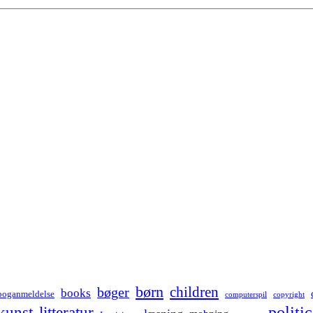
børn
children
bøger
books
boganmeldelse
computerspil
copyright
kunst
politic
litteratur