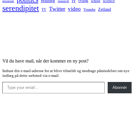
rv
rving
reading
science
museum
research
school
serendipitet
Twitter
video
Zetland
TV
Youtube
Vil du have mail, når der kommer en ny post?
Indtast din e-mail-adresse for at blive tilmeldt og modtage påmindelser om nye
indlæg på dette websted via e-mail.
Type your email…
Abonnér