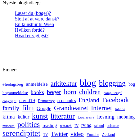
Nyeste blogindlæg:
Læser du (bøger)?
Stolt af at være dansk?
En kunsttur til Wien
Hvilken fortid?
Hvad er vigtigst?
Emner:
blog
blogging
arkitektur
anmeldelse
bog
#fredagsbog
børn
children
bøger
books
boganmeldelse
computerspil
Facebook
England
covid19
economics
Democracy
copyright
film
Grandteatret
Internet
family
Google
Iphone
kunst
litteratur
læsning
klima
kultur
mobning
Louisiana
politics
rv
rving
reading
science
museum
research
school
serendipitet
Twitter
video
Zetland
TV
Youtube