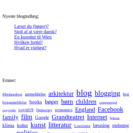
Nyeste blogindlæg:
Læser du (bøger)?
Stolt af at være dansk?
En kunsttur til Wien
Hvilken fortid?
Hvad er vigtigst?
Emner:
blog
blogging
arkitektur
anmeldelse
bog
#fredagsbog
børn
children
bøger
books
boganmeldelse
computerspil
Facebook
England
covid19
economics
Democracy
copyright
film
Grandteatret
Internet
family
Google
Iphone
kunst
litteratur
læsning
klima
kultur
mobning
Louisiana
politics