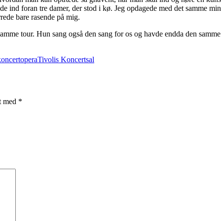
træde ind foran tre damer, der stod i kø. Jeg opdagede med det samme min
irrede bare rasende på mig.
en samme tour. Hun sang også den sang for os og havde endda den samme
koncert
opera
Tivolis Koncertsal
et med
*