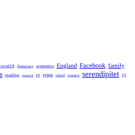
Facebook
England
family
covid19
economics
Democracy
serendipitet
s
rv
rving
reading
science
TV
research
school