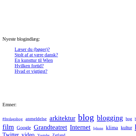
Nyeste blogindlæg:
Læser du (bøger)?
Stolt af at være dansk?
En kunsttur til Wien
Hvilken fortid?
Hvad er vigtigst?
Emner:
blog
blogging
arkitektur
anmeldelse
bog
#fredagsbog
film
Grandteatret
Internet
klima
Google
kultur
Iphone
Twitter
video
Zetland
Youtube