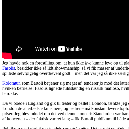
Jeg havde nok en forestilling om, at hun ikke
live
kunne leve op til pl
Fasolis
, besidder ikke så lidt showmanship, så vi fik masser af un
spillede selvfølgelig overdrevent godt – men det var jeg så ikke særlig
Koloratur
, som Bartoli betjener sig meget af, tenderer jo mod det latte
hvilken befrielse! Fasolis lignede fuldstændig en russisk mafioso, hvi
barokke.
Da vi boede i England og gik til teater og ballet i London, tænkte jeg o
London de allerbedste kunstnere, og teatrene må konstant levere topfor
priser. Jeg blev mindet om det ved denne koncert: Standarden var bare 
af koncerten – der faktisk var ret lang – fik Bartoli publikum til både at
Publikum var i øvrigt mestendels sure gråhætter. Det er mig en gåde,