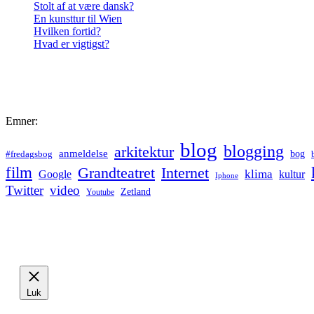
Stolt af at være dansk?
En kunsttur til Wien
Hvilken fortid?
Hvad er vigtigst?
Emner:
blog
blogging
arkitektur
anmeldelse
bog
#fredagsbog
film
Grandteatret
Internet
klima
Google
kultur
Iphone
Twitter
video
Zetland
Youtube
Luk