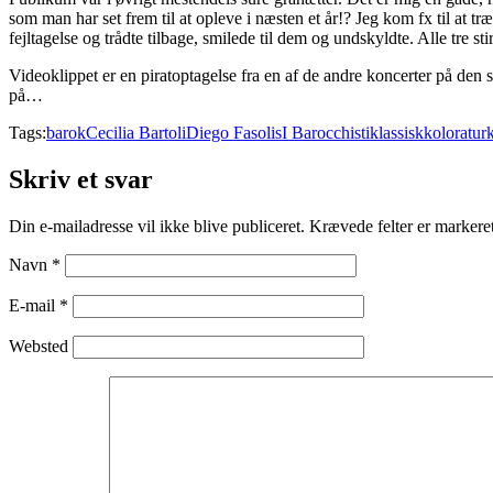
som man har set frem til at opleve i næsten et år!? Jeg kom fx til at 
fejltagelse og trådte tilbage, smilede til dem og undskyldte. Alle tre st
Videoklippet er en piratoptagelse fra en af de andre koncerter på d
på…
Tags:
barok
Cecilia Bartoli
Diego Fasolis
I Barocchisti
klassisk
koloratur
Skriv et svar
Din e-mailadresse vil ikke blive publiceret.
Krævede felter er marker
Navn
*
E-mail
*
Websted