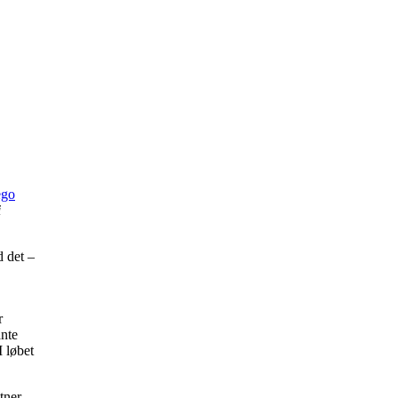
ego
i
d det –
r
ante
I løbet
tner,