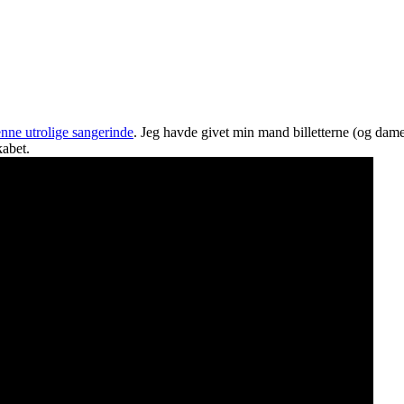
nne utrolige sangerinde
. Jeg havde givet min mand billetterne (og dam
kabet.