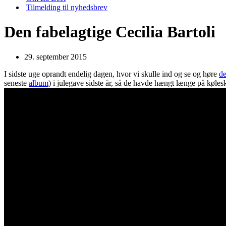
Tilmelding til nyhedsbrev
Den fabelagtige Cecilia Bartoli
29. september 2015
I sidste uge oprandt endelig dagen, hvor vi skulle ind og se og høre
de
seneste
album
) i julegave sidste år, så de havde hængt længe på køles