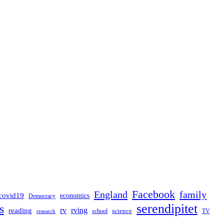
Facebook
England
family
covid19
economics
Democracy
serendipitet
s
rv
rving
reading
science
TV
research
school