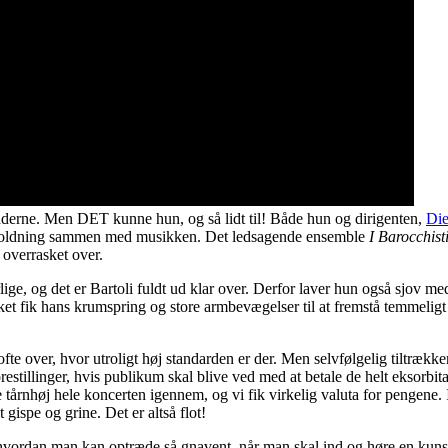
aderne. Men DET kunne hun, og så lidt til! Både hun og dirigenten,
Di
derholdning sammen med musikken. Det ledsagende ensemble
I Barocchist
 overrasket over.
rlige, og det er Bartoli fuldt ud klar over. Derfor laver hun også sjov me
lket fik hans krumspring og store armbevægelser til at fremstå temmeligt
fte over, hvor utroligt høj standarden er der. Men selvfølgelig tiltrække
estillinger, hvis publikum skal blive ved med at betale de helt eksorbit
tårnhøj hele koncerten igennem, og vi fik virkelig valuta for pengene. 
 gispe og grine. Det er altså flot!
 hvordan man kan optræde så gnavent, når man skal ind og høre en kuns