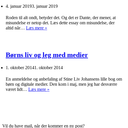
4. januar 2019
3. januar 2019
Roden til alt ondt, betyder det. Og det er Dante, der mener, at
misundelse er netop det. Læs dette essay om misundelse, der
Radix
altid når…
Læs mere »
Malorum
Børns liv og leg med medier
1. oktober 2014
1. oktober 2014
En anmeldelse og anbefaling af Stine Liv Johansens lille bog om
børn og digitale medier. Den kom i maj, men jeg har desværre
Børns
været lidt…
Læs mere »
liv
og
leg
med
medier
Vil du have mail, når der kommer en ny post?