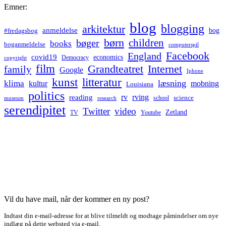
Emner:
blog
blogging
arkitektur
anmeldelse
bog
#fredagsbog
børn
children
bøger
books
boganmeldelse
computerspil
Facebook
England
covid19
economics
Democracy
copyright
film
Grandteatret
Internet
family
Google
Iphone
kunst
litteratur
læsning
klima
kultur
mobning
Louisiana
politics
rv
rving
reading
science
museum
research
school
serendipitet
Twitter
video
Zetland
TV
Youtube
Vil du have mail, når der kommer en ny post?
Indtast din e-mail-adresse for at blive tilmeldt og modtage påmindelser om nye
indlæg på dette websted via e-mail.