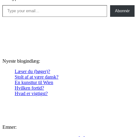
Type your email…
Abonnér
Nyeste blogindlæg:
Læser du (bøger)?
Stolt af at være dansk?
En kunsttur til Wien
Hvilken fortid?
Hvad er vigtigst?
Emner: