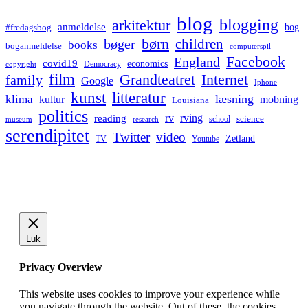
blog
blogging
arkitektur
anmeldelse
bog
#fredagsbog
børn
children
bøger
books
boganmeldelse
computerspil
Facebook
England
covid19
economics
Democracy
copyright
film
Grandteatret
Internet
family
Google
Iphone
kunst
litteratur
læsning
klima
kultur
mobning
Louisiana
politics
rv
rving
reading
science
museum
research
school
serendipitet
Twitter
video
Zetland
TV
Youtube
Luk
Privacy Overview
This website uses cookies to improve your experience while
you navigate through the website. Out of these, the cookies