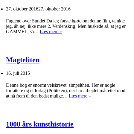
27. oktober 2016
27. oktober 2016
Fuglene over Sundet Da jeg første hørte om denne film, tænkte
jeg, åh nej, ikke mere 2. Verdenskrig! Men huskede så, at jeg er
Dengang
GAMMEL, så…
Læs mere »
*danskerne*
hjalp
jøderne
til
Sverige
Magteliten
16. juli 2015
Denne bog er enormt velskrevet, simpelthen. Her er nogle
forfattere og et forlag (Politiken), der har arbejdet målrettet mod
Magteliten
at nå frem til den bedst mulige…
Læs mere »
1000 års kunsthistorie