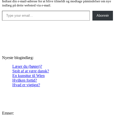
Indtast din e-mail-adresse for at blive tilmeldt og modtage påmindelser om nye
indlæg på dette websted via e-mail.
Type your email…
Abonnér
Nyeste blogindlæg:
Læser du (bøger)?
Stolt af at være dansk?
En kunsttur til Wien
Hvilken fortid?
Hvad er vigtigst?
Emner: