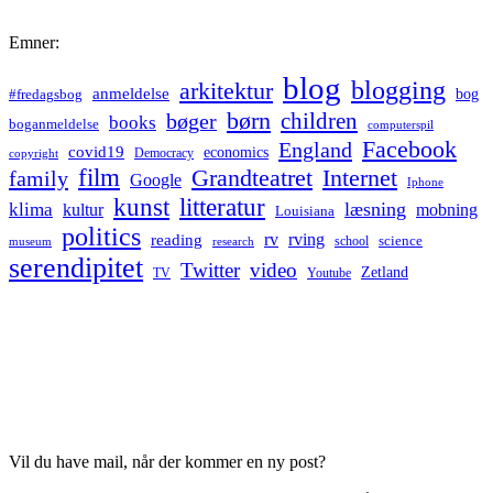
Emner:
blog
blogging
arkitektur
anmeldelse
bog
#fredagsbog
børn
children
bøger
books
boganmeldelse
computerspil
Facebook
England
covid19
economics
Democracy
copyright
film
Grandteatret
Internet
family
Google
Iphone
kunst
litteratur
læsning
klima
kultur
mobning
Louisiana
politics
rv
rving
reading
science
museum
research
school
serendipitet
Twitter
video
Zetland
TV
Youtube
Vil du have mail, når der kommer en ny post?