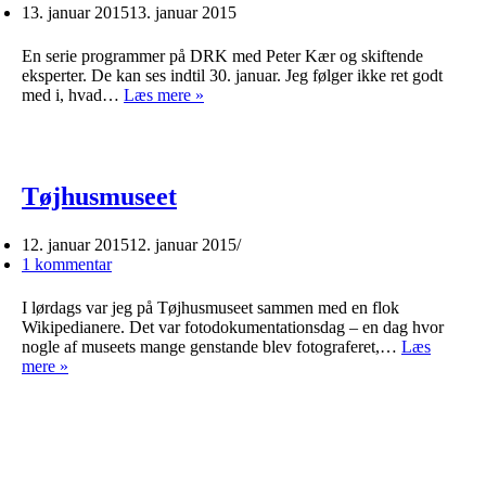
13. januar 2015
13. januar 2015
En serie programmer på DRK med Peter Kær og skiftende
eksperter. De kan ses indtil 30. januar. Jeg følger ikke ret godt
1000
med i, hvad…
Læs mere »
års
kunsthistorie
Tøjhusmuseet
12. januar 2015
12. januar 2015
1 kommentar
I lørdags var jeg på Tøjhusmuseet sammen med en flok
Wikipedianere. Det var fotodokumentationsdag – en dag hvor
nogle af museets mange genstande blev fotograferet,…
Læs
Tøjhusmuseet
mere »