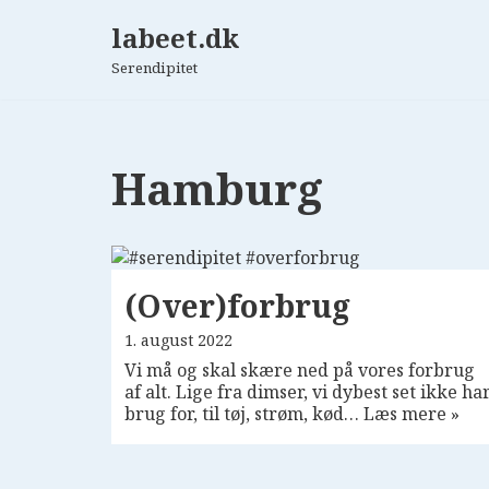
labeet.dk
Spring
Serendipitet
til
indhold
Hamburg
(Over)forbrug
1. august 2022
Vi må og skal skære ned på vores forbrug
af alt. Lige fra dimser, vi dybest set ikke ha
brug for, til tøj, strøm, kød…
Læs mere »