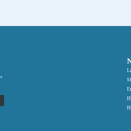
N
L
ge
S
E
H
H