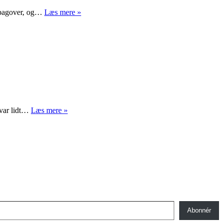
Efter
st bagover, og…
Læs mere »
stilheden
Ursula
 var lidt…
Læs mere »
uden
ord
Abonnér