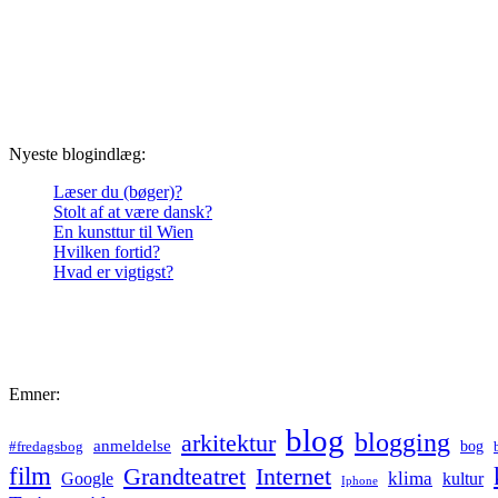
Nyeste blogindlæg:
Læser du (bøger)?
Stolt af at være dansk?
En kunsttur til Wien
Hvilken fortid?
Hvad er vigtigst?
Emner:
blog
blogging
arkitektur
anmeldelse
bog
#fredagsbog
film
Grandteatret
Internet
klima
Google
kultur
Iphone