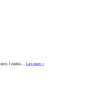
Frankenstein
nster). I endnu…
Læs mere »
og
abort