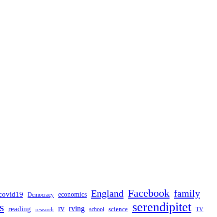
Facebook
England
family
covid19
economics
Democracy
serendipitet
s
rv
rving
reading
science
TV
research
school