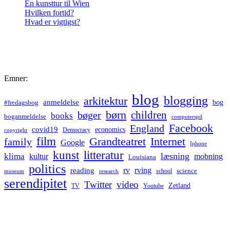
En kunsttur til Wien
Hvilken fortid?
Hvad er vigtigst?
Emner:
blog
blogging
arkitektur
anmeldelse
bog
#fredagsbog
børn
children
bøger
books
boganmeldelse
computerspil
Facebook
England
covid19
economics
Democracy
copyright
film
Grandteatret
Internet
family
Google
Iphone
kunst
litteratur
læsning
klima
kultur
mobning
Louisiana
politics
rv
rving
reading
science
museum
research
school
serendipitet
Twitter
video
Zetland
TV
Youtube