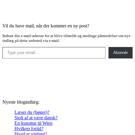
Vil du have mail, når der kommer en ny post?
Indtast din e-mail-adresse for at blive tilmeldt og modtage påmindelser om nye
indlæg på dette websted via e-mail.
Type your email…
Abonnér
Nyeste blogindlæg:
Læser du (bøger)?
Stolt af at være dansk?
En kunsttur til Wien
Hvilken fortid?
Hvad er vigtigst?