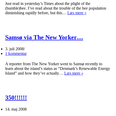
Just read in yesterday’s Times about the plight of the
(bumble)bee. I’ve read about the trouble of the bee population
So
diminishing rapidly before, but this…
Læs mere »
so
sad
and
so
so
Samsø via The New Yorker…
frightening
3. juli 2008
1 kommentar
A reporter from The New Yorker went to Samsø recently to
learn about the island’s status as “Denmark’s Renewable Energy
Samsø
Island” and how they’ve actually…
Læs mere »
via
The
New
Yorker…
350!!!!!!
14. maj 2008