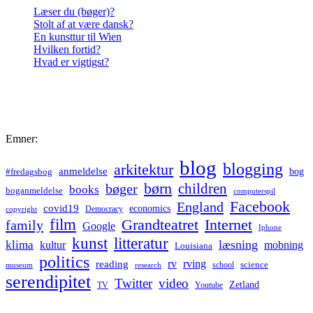
Læser du (bøger)?
Stolt af at være dansk?
En kunsttur til Wien
Hvilken fortid?
Hvad er vigtigst?
Emner:
blog
blogging
arkitektur
anmeldelse
bog
#fredagsbog
børn
children
bøger
books
boganmeldelse
computerspil
Facebook
England
covid19
economics
Democracy
copyright
film
Grandteatret
Internet
family
Google
Iphone
kunst
litteratur
læsning
klima
kultur
mobning
Louisiana
politics
rv
rving
reading
science
museum
research
school
serendipitet
Twitter
video
Zetland
TV
Youtube