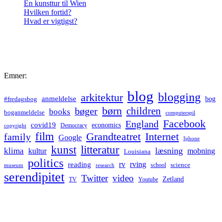
En kunsttur til Wien
Hvilken fortid?
Hvad er vigtigst?
Emner:
blog
blogging
arkitektur
anmeldelse
bog
#fredagsbog
børn
children
bøger
books
boganmeldelse
computerspil
Facebook
England
covid19
economics
Democracy
copyright
film
Grandteatret
Internet
family
Google
Iphone
kunst
litteratur
læsning
klima
kultur
mobning
Louisiana
politics
rv
rving
reading
science
museum
research
school
serendipitet
Twitter
video
Zetland
TV
Youtube