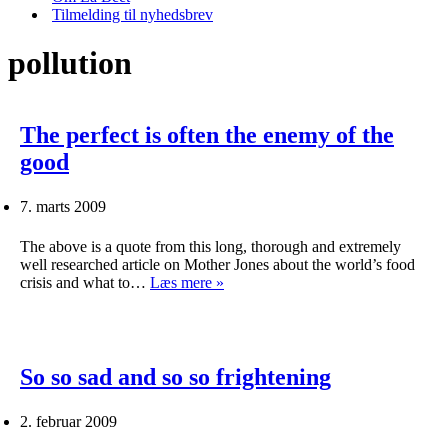
Tilmelding til nyhedsbrev
pollution
The perfect is often the enemy of the
good
7. marts 2009
The above is a quote from this long, thorough and extremely
well researched article on Mother Jones about the world’s food
The
crisis and what to…
Læs mere »
perfect
is
often
the
enemy
So so sad and so so frightening
of
the
2. februar 2009
good