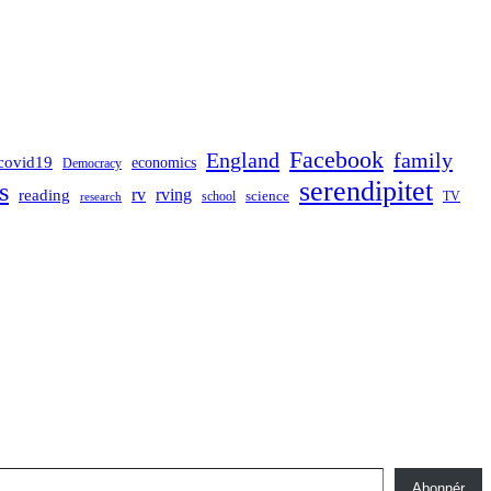
Facebook
England
family
covid19
economics
Democracy
serendipitet
s
rv
rving
reading
science
TV
research
school
Abonnér