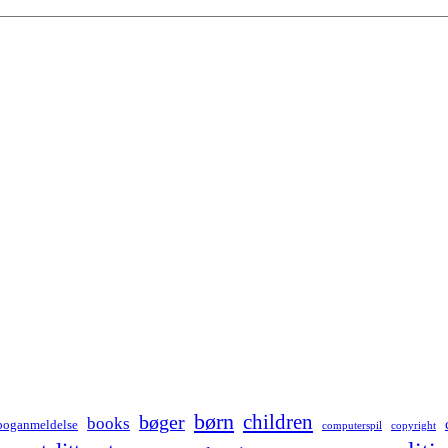
børn
children
bøger
books
boganmeldelse
computerspil
copyright