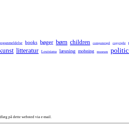
børn
children
bøger
books
boganmeldelse
computerspil
copyright
kunst
politic
litteratur
læsning
mobning
Louisiana
museum
dlæg på dette websted via e-mail.