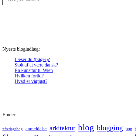
Nyeste blogindlæg:
Læser du (bøger)?
Stolt af at være dansk?
En kunsttur til Wien
Hvilken fortid?
Hvad er vigtigst?
Emner:
blog
blogging
arkitektur
anmeldelse
bog
#fredagsbog