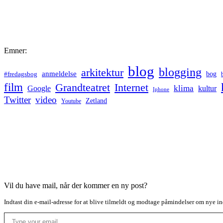
Emner:
blog
blogging
arkitektur
anmeldelse
bog
#fredagsbog
film
Grandteatret
Internet
klima
Google
kultur
Iphone
Twitter
video
Zetland
Youtube
Vil du have mail, når der kommer en ny post?
Indtast din e-mail-adresse for at blive tilmeldt og modtage påmindelser om nye in
Type your email…