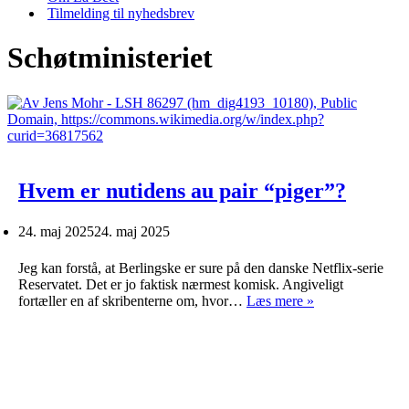
Tilmelding til nyhedsbrev
Schøtministeriet
Hvem er nutidens au pair “piger”?
24. maj 2025
24. maj 2025
Jeg kan forstå, at Berlingske er sure på den danske Netflix-serie
Reservatet. Det er jo faktisk nærmest komisk. Angiveligt
Hvem
fortæller en af skribenterne om, hvor…
Læs mere »
er
nutidens
au
pair
“piger”?