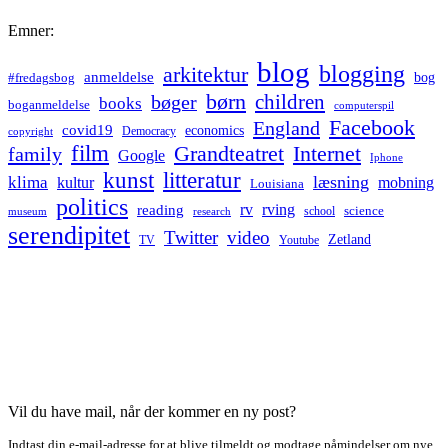
Emner:
blog
blogging
arkitektur
anmeldelse
bog
#fredagsbog
børn
children
bøger
books
boganmeldelse
computerspil
Facebook
England
covid19
economics
Democracy
copyright
film
Grandteatret
Internet
family
Google
Iphone
kunst
litteratur
læsning
klima
kultur
mobning
Louisiana
politics
rv
rving
reading
science
museum
research
school
serendipitet
Twitter
video
Zetland
TV
Youtube
Vil du have mail, når der kommer en ny post?
Indtast din e-mail-adresse for at blive tilmeldt og modtage påmindelser om nye