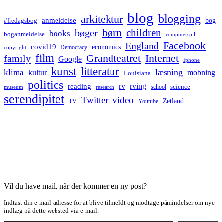
blog
blogging
arkitektur
anmeldelse
bog
#fredagsbog
børn
children
bøger
books
boganmeldelse
computerspil
Facebook
England
covid19
economics
Democracy
copyright
film
Grandteatret
Internet
family
Google
Iphone
kunst
litteratur
læsning
klima
kultur
mobning
Louisiana
politics
rv
rving
reading
science
museum
research
school
serendipitet
Twitter
video
Zetland
TV
Youtube
Vil du have mail, når der kommer en ny post?
Indtast din e-mail-adresse for at blive tilmeldt og modtage påmindelser om nye
indlæg på dette websted via e-mail.
Type your email…