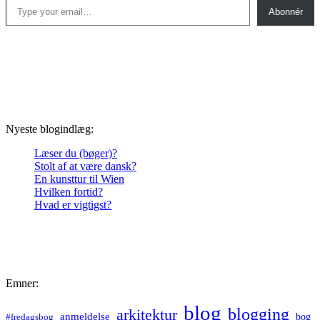
Abonnér
Nyeste blogindlæg:
Læser du (bøger)?
Stolt af at være dansk?
En kunsttur til Wien
Hvilken fortid?
Hvad er vigtigst?
Emner:
blog
blogging
arkitektur
anmeldelse
bog
#fredagsbog