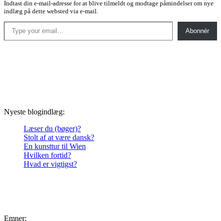
Indtast din e-mail-adresse for at blive tilmeldt og modtage påmindelser om nye
indlæg på dette websted via e-mail.
Type your email…
Abonnér
Nyeste blogindlæg:
Læser du (bøger)?
Stolt af at være dansk?
En kunsttur til Wien
Hvilken fortid?
Hvad er vigtigst?
Emner: