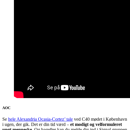
AOC
Se
hele Alexandria Ocasia-Cortez’ tale
ved C40 mødet i København
i ugen, der gik. Det er din tid værd –
et modigt og velformuleret
ungt menneske
. Og bagefter kan du melde dig ind i Signal gruppen