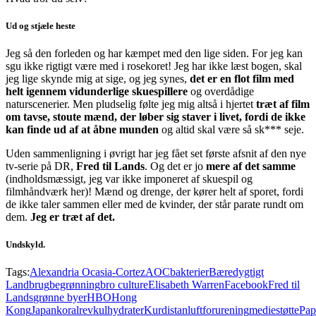
Ud og stjæle heste
Jeg så den forleden og har kæmpet med den lige siden. For jeg kan
sgu ikke rigtigt være med i rosekoret! Jeg har ikke læst bogen, skal
jeg lige skynde mig at sige, og jeg synes,
det er en flot film med
helt igennem vidunderlige skuespillere
og overdådige
naturscenerier. Men pludselig følte jeg mig altså i hjertet
træt af film
om tavse, stoute mænd, der løber sig staver i livet, fordi de ikke
kan finde ud af at åbne munden
og altid skal være så sk*** seje.
Uden sammenligning i øvrigt har jeg fået set første afsnit af den nye
tv-serie på DR,
Fred til Lands
. Og det er jo
mere af det samme
(indholdsmæssigt, jeg var ikke imponeret af skuespil og
filmhåndværk her)! Mænd og drenge, der kører helt af sporet, fordi
de ikke taler sammen eller med de kvinder, der står parate rundt om
dem.
Jeg er træt af det.
Undskyld.
Tags:
Alexandria Ocasia-Cortez
AOC
bakterier
Bæredygtigt
Landbrug
begrønning
bro culture
Elisabeth Warren
Facebook
Fred til
Lands
grønne byer
HBO
Hong
Kong
Japan
koralrev
kulhydrater
Kurdistan
luftforurening
mediestøtte
Pap