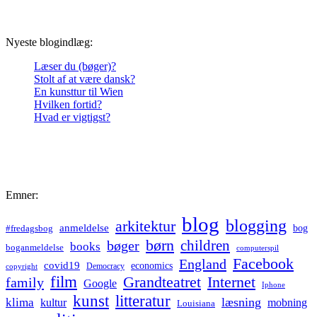
Nyeste blogindlæg:
Læser du (bøger)?
Stolt af at være dansk?
En kunsttur til Wien
Hvilken fortid?
Hvad er vigtigst?
Emner:
blog
blogging
arkitektur
anmeldelse
bog
#fredagsbog
børn
children
bøger
books
boganmeldelse
computerspil
Facebook
England
covid19
economics
Democracy
copyright
film
Grandteatret
Internet
family
Google
Iphone
kunst
litteratur
læsning
klima
kultur
mobning
Louisiana