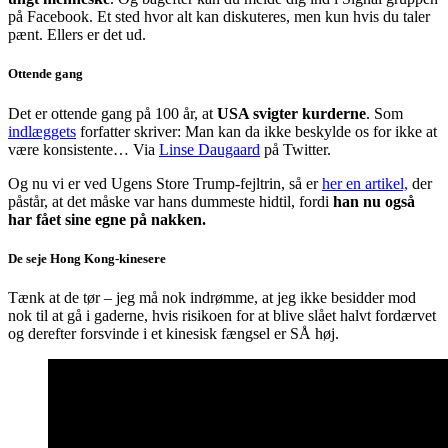
på Facebook. Et sted hvor alt kan diskuteres, men kun hvis du taler
pænt. Ellers er det ud.
Ottende gang
Det er ottende gang på 100 år, at
USA svigter kurderne
. Som
indlæggets
forfatter skriver: Man kan da ikke beskylde os for ikke at
være konsistente… Via
Linse Daugaard
på Twitter.
Og nu vi er ved Ugens Store Trump-fejltrin, så er
her en artikel,
der
påstår, at det måske var hans dummeste hidtil, fordi
han nu også
har fået sine egne på nakken.
De seje Hong Kong-kinesere
Tænk at de tør – jeg må nok indrømme, at jeg ikke besidder mod
nok til at gå i gaderne, hvis risikoen for at blive slået halvt fordærvet
og derefter forsvinde i et kinesisk fængsel er SÅ høj.