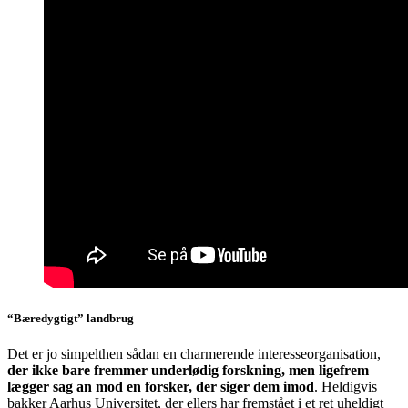
“Bæredygtigt” landbrug
Det er jo simpelthen sådan en charmerende interesseorganisation,
der ikke bare fremmer underlødig forskning, men ligefrem
lægger sag an mod en forsker, der siger dem imod
. Heldigvis
bakker Aarhus Universitet, der ellers har fremstået i et ret uheldigt