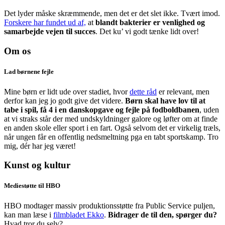
Det lyder måske skræmmende, men det er det slet ikke. Tvært imod.
Forskere har fundet ud af,
at
blandt bakterier er venlighed og
samarbejde vejen til succes
. Det ku’ vi godt tænke lidt over!
Om os
Lad børnene fejle
Mine børn er lidt ude over stadiet, hvor
dette råd
er relevant, men
derfor kan jeg jo godt give det videre.
Børn skal have lov til at
tabe i spil, få 4 i en danskopgave og fejle på fodboldbanen
, uden
at vi straks står der med undskyldninger galore og løfter om at finde
en anden skole eller sport i en fart. Også selvom det er virkelig træls,
når ungen får en offentlig nedsmeltning pga en tabt sportskamp. Tro
mig, dér har jeg været!
Kunst og kultur
Mediestøtte til HBO
HBO modtager massiv produktionsstøtte fra Public Service puljen,
kan man læse i
filmbladet Ekko
.
Bidrager de til den, spørger du?
Hvad tror du selv?