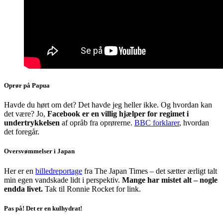
Oprør på Papua
Havde du hørt om det? Det havde jeg heller ikke. Og hvordan kan
det være? Jo,
Facebook er en villig hjælper for regimet i
undertrykkelsen
af opråb fra oprørerne.
BBC forklarer
, hvordan
det foregår.
Oversvømmelser i Japan
Her er en
billedreportage
fra The Japan Times – det sætter ærligt talt
min egen vandskade lidt i perspektiv.
Mange har mistet alt – nogle
endda livet.
Tak til Ronnie Rocket for link.
Pas på! Det er en kulhydrat!