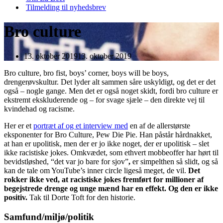
Tilmelding til nyhedsbrev
Bro culture
13. oktober 2019
13. oktober 2019
Bro culture, bro fist, boys’ corner, boys will be boys,
drengerøvskultur. Det lyder alt sammen såre uskyldigt, og det er det
også – nogle gange. Men det er også noget skidt, fordi bro culture er
ekstremt ekskluderende og – for svage sjæle – den direkte vej til
kvindehad og racisme.
Her er et
portræt af og et interview med
en af de allerstørste
eksponenter for Bro Culture, Pew Die Pie. Han påstår hårdnakket,
at han er upolitisk, men der er jo ikke noget, der er upolitisk – slet
ikke racistiske jokes. Omkvædet, som ethvert mobbeoffer har hørt til
bevidstløshed, “det var jo bare for sjov”
,
er simpelthen så slidt, og så
kan de tale om YouTube’s inner circle ligeså meget, de vil.
Det
rokker ikke ved, at racistiske jokes fremført for millioner af
begejstrede drenge og unge mænd har en effekt. Og den er ikke
positiv.
Tak til Dorte Toft for den historie.
Samfund/miljø/politik