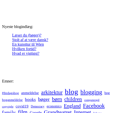
Nyeste blogindlæg:
Læser du (bøger)?
Stolt af at være dansk?
En kunsttur til Wien
Hvilken fortid?
Hvad er vigtigst?
Emner:
blog
blogging
arkitektur
anmeldelse
bog
#fredagsbog
børn
children
bøger
books
boganmeldelse
computerspil
Facebook
England
covid19
economics
Democracy
copyright
film
Grandteatret
Internet
family
Google