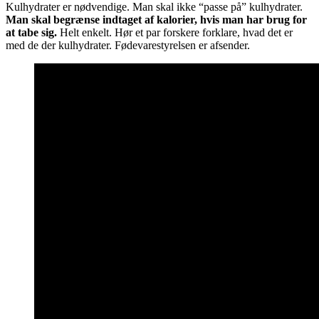
Kulhydrater er nødvendige. Man skal ikke “passe på” kulhydrater.
Man skal begrænse indtaget af kalorier, hvis man har brug for
at tabe sig.
Helt enkelt. Hør et par forskere forklare, hvad det er
med de der kulhydrater. Fødevarestyrelsen er afsender.