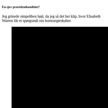
En sjov præsidentkandidat?
Jeg grinede simpelthen højt, da jeg så det her klip, hvor Elisabeth
Warren får et spørgsmål om homoægteskaber.