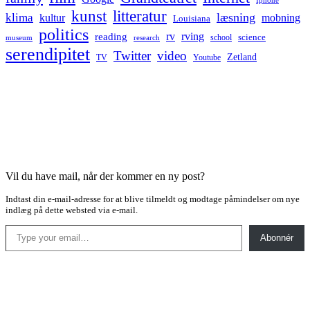
Iphone
kunst
litteratur
læsning
klima
kultur
mobning
Louisiana
politics
rv
rving
reading
science
museum
research
school
serendipitet
Twitter
video
Zetland
TV
Youtube
Vil du have mail, når der kommer en ny post?
Indtast din e-mail-adresse for at blive tilmeldt og modtage påmindelser om nye
indlæg på dette websted via e-mail.
Type your email…
Abonnér