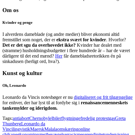
Om os
Kvinder og penge
I alverdens dameblade (og andre medier) bliver økonomi altid
fremstillet som noget, der er
ekstra svært for kvinder
. Hvorfor?
Det er det sgu da overhovedet ikke?
Kvinder har dealet med
(stramme) husholdningsbudgetter i flere hundrede år – har de været
dårligere til det end mænd?
Her
får damebladsretorikken én på
sinkadusen (herligt ord, hva?).
Kunst og kultur
Oh, Leonardo
Leonardo da Vincis notesbøger er nu
digitaliseret og frit tilgængelige
for enhver, der har lyst til at fordybe sig i
renaissancemenneskets
tankemylder og iderigdom.
Tags:
antiabort
Chernobyl
elbiler
flygtninge
fredelig protest
gas
Greta
Thunberg
Leonardo da
Vinci
lingvistik
Maersk
Malala
omskæring
online
chikane
økonomi
protestbevægelser
racisme
serendipitet
undervisning