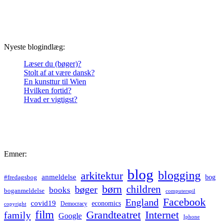
Nyeste blogindlæg:
Læser du (bøger)?
Stolt af at være dansk?
En kunsttur til Wien
Hvilken fortid?
Hvad er vigtigst?
Emner:
blog
blogging
arkitektur
anmeldelse
bog
#fredagsbog
børn
children
bøger
books
boganmeldelse
computerspil
Facebook
England
covid19
economics
Democracy
copyright
film
Grandteatret
Internet
family
Google
Iphone