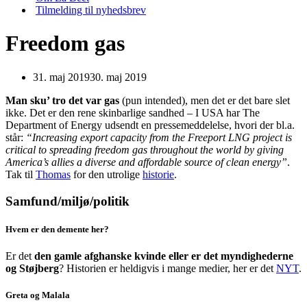
Tilmelding til nyhedsbrev
Freedom gas
31. maj 2019
30. maj 2019
Man sku’ tro det var gas
(pun intended), men det er det bare slet
ikke. Det er den rene skinbarlige sandhed – I USA har The
Department of Energy udsendt en pressemeddelelse, hvori der bl.a.
står:
“Increasing export capacity from the Freeport LNG project is
critical to spreading freedom gas throughout the world by giving
America’s allies a diverse and affordable source of clean energy”
.
Tak til
Thomas
for den utrolige
historie
.
Samfund/miljø/politik
Hvem er den demente her?
Er det
den gamle afghanske kvinde eller er det myndighederne
og Støjberg
? Historien er heldigvis i mange medier, her er det
NYT
.
Greta og Malala