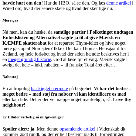
havde hørt om den!
Har du HBO, så se den. Og læs
denne artikel
i
Wired om, hvad der senere skete og hvad der sker lige nu.
Mere gas
Nå men, kan du huske, da
samtlige partier i Folketinget undtagen
Enhedslisten og Alternativet sagde ja til at give Mærsk en
KÆMPE skatterabat
for at reparere Thyra-feltet og hive noget
mere gas op af Nordsøen? Ikke? Det kan Thomas Hebsgaard fra
Zetland, og hele forløbet og hvad der siden hændte beskrives her i
en
meget grundig historie
. God at læse før et valg. Mærsk solgte i
øvrigt det hele – inkl. rabatten – til franske Total året efter…
Nabostøj
En antropolog
har kigget nærmere
på begrebet.
Vi har det bedre –
meget bedre – med støj fra naboer vi kan identificere os med
eller kan lide. Det er der vel næppe noget mærkeligt i, så:
Love thy
neighbour!
Er Elbiler virkelig så miljøvenlige?
Spoiler alert: ja
. Men denne
opsamlende artikel
i Videnskab.dk
kommer godt rundt, og der er helt bestemt plads til forbedringer.