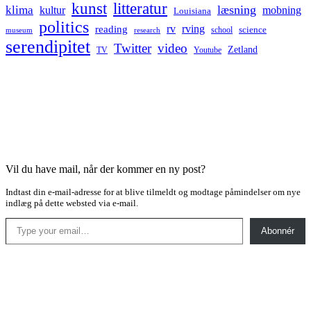
kunst
litteratur
læsning
klima
kultur
mobning
Louisiana
politics
rv
rving
reading
science
museum
research
school
serendipitet
Twitter
video
Zetland
TV
Youtube
Vil du have mail, når der kommer en ny post?
Indtast din e-mail-adresse for at blive tilmeldt og modtage påmindelser om nye
indlæg på dette websted via e-mail.
Type your email…
Abonnér