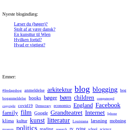
Nyeste blogindlæg:
Læser du (bøger)?
Stolt af at være dansk?
En kunsttur til Wien
Hvilken fortid?
Hvad er vigtigst?
Emner:
blog
blogging
arkitektur
anmeldelse
bog
#fredagsbog
børn
children
bøger
books
boganmeldelse
computerspil
Facebook
England
covid19
economics
Democracy
copyright
film
Grandteatret
Internet
family
Google
Iphone
kunst
litteratur
læsning
klima
kultur
mobning
Louisiana
politics
rv
rving
reading
science
museum
research
school