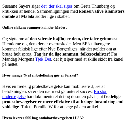
Susanne Sayers siger
det, der skal siges
om Greta Thunberg og
kritikken af hende. Sammenligningen med
konservative islamisters
omtale af Malala
sidder lige i skabet.
Online chikane rammer kvinder hårdest
Og støtterne af
den yderste højfløj er dem, der taler grimmest
.
Hænderne op, dem der er overraskede. Men SF’s tilhængere
kommer faktisk lige efter Nye Borgerliges, når det gælder om at
bruge fælt sprog.
Tag jer da lige sammen, folkesocialister!
Fra
Mandag Morgens
Tjek Det
, der hjælper med at skille skidt fra kanel
på nettet.
Hvor mange % af en befolkning gør en forskel?
Hvis en fredelig protestbevægelse kan mobilisere 3,5% af
befolkningen, så er den nærmest garanteret succes.
En stor
undersøgelse
har dokumenteret det og desuden påvist, at
fredelige
protestbevægelser er mere effektive til at bringe forandring end
voldelige
. Tak til Pernille W for at pege på den artikel.
Hvem leverer $$$ bag antiabortbevægelsen i USA?