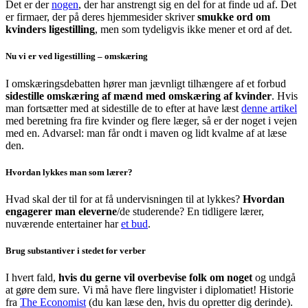
Det er der
nogen
, der har anstrengt sig en del for at finde ud af. Det
er firmaer, der på deres hjemmesider skriver
smukke ord om
kvinders ligestilling
, men som tydeligvis ikke mener et ord af det.
Nu vi er ved ligestilling – omskæring
I omskæringsdebatten hører man jævnligt tilhængere af et forbud
sidestille omskæring af mænd med omskæring af kvinder
. Hvis
man fortsætter med at sidestille de to efter at have læst
denne artikel
med beretning fra fire kvinder og flere læger, så er der noget i vejen
med en. Advarsel: man får ondt i maven og lidt kvalme af at læse
den.
Hvordan lykkes man som lærer?
Hvad skal der til for at få undervisningen til at lykkes?
Hvordan
engagerer man eleverne
/de studerende? En tidligere lærer,
nuværende entertainer har
et bud
.
Brug substantiver i stedet for verber
I hvert fald,
hvis du gerne vil overbevise folk om noget
og undgå
at gøre dem sure. Vi må have flere lingvister i diplomatiet! Historie
fra
The Economist
(du kan læse den, hvis du opretter dig derinde).