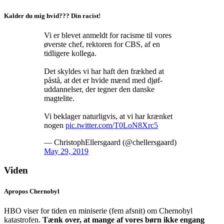
Kalder du mig hvid??? Din racist!
Vi er blevet anmeldt for racisme til vores
øverste chef, rektoren for CBS, af en
tidligere kollega.
Det skyldes vi har haft den frækhed at
påstå, at det er hvide mænd med djøf-
uddannelser, der tegner den danske
magtelite.
Vi beklager naturligvis, at vi har krænket
nogen
pic.twitter.com/T0LoN8Xrc5
— ChristophEllersgaard (@chellersgaard)
May 29, 2019
Viden
Apropos Chernobyl
HBO viser for tiden en miniserie (fem afsnit) om Chernobyl
katastrofen.
Tænk over, at mange af vores børn ikke engang