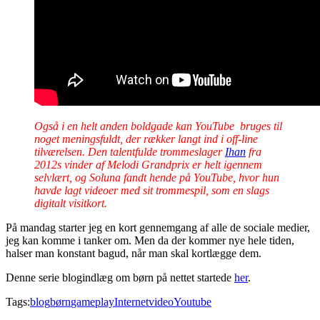
Også i en helt anden boldgade kan YouTube bruges til
noget meningsfuldt, der rækker langt ind i off-line
tilværelsen. Den talentfulde trommeslager
Ihan
fra
2012s vinder af Melodi Grandprix er helt igennem
selvlært, og Soluna fandt hende på YouTube, hvor hun
havde lagt videoer med sit trommespil, som en slags
digitalt visitkort.
På mandag starter jeg en kort gennemgang af alle de sociale medier,
jeg kan komme i tanker om. Men da der kommer nye hele tiden,
halser man konstant bagud, når man skal kortlægge dem.
Denne serie blogindlæg om børn på nettet startede
her
.
Tags:
blog
børn
gameplay
Internet
video
Youtube