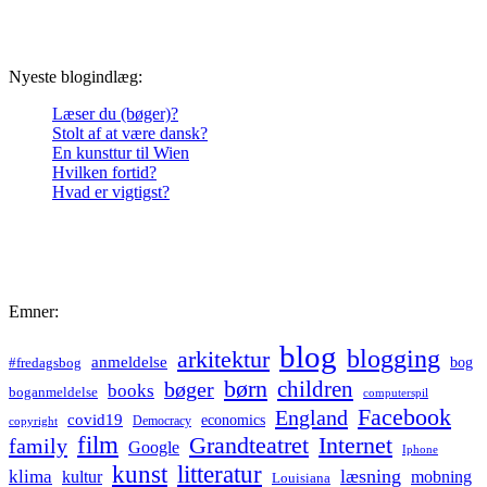
Nyeste blogindlæg:
Læser du (bøger)?
Stolt af at være dansk?
En kunsttur til Wien
Hvilken fortid?
Hvad er vigtigst?
Emner:
blog
blogging
arkitektur
anmeldelse
bog
#fredagsbog
børn
children
bøger
books
boganmeldelse
computerspil
Facebook
England
covid19
economics
Democracy
copyright
film
Grandteatret
Internet
family
Google
Iphone
kunst
litteratur
læsning
klima
kultur
mobning
Louisiana