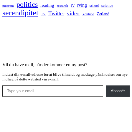
politics
rv
rving
reading
science
museum
research
school
serendipitet
Twitter
video
Zetland
TV
Youtube
Vil du have mail, når der kommer en ny post?
Indtast din e-mail-adresse for at blive tilmeldt og modtage påmindelser om nye
indlæg på dette websted via e-mail.
Type your email…
Abonnér