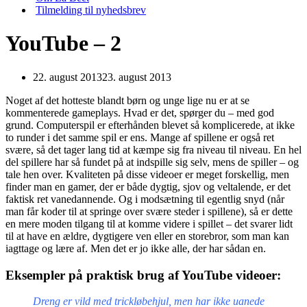
Tilmelding til nyhedsbrev
YouTube – 2
22. august 2013
23. august 2013
Noget af det hotteste blandt børn og unge lige nu er at se
kommenterede gameplays. Hvad er det, spørger du – med god
grund. Computerspil er efterhånden blevet så komplicerede, at ikke
to runder i det samme spil er ens. Mange af spillene er også ret
svære, så det tager lang tid at kæmpe sig fra niveau til niveau. En hel
del spillere har så fundet på at indspille sig selv, mens de spiller – og
tale hen over. Kvaliteten på disse videoer er meget forskellig, men
finder man en gamer, der er både dygtig, sjov og veltalende, er det
faktisk ret vanedannende. Og i modsætning til egentlig snyd (når
man får koder til at springe over svære steder i spillene), så er dette
en mere moden tilgang til at komme videre i spillet – det svarer lidt
til at have en ældre, dygtigere ven eller en storebror, som man kan
iagttage og lære af. Men det er jo ikke alle, der har sådan en.
Eksempler på praktisk brug af YouTube videoer:
Dreng er vild med trickløbehjul, men har ikke uanede