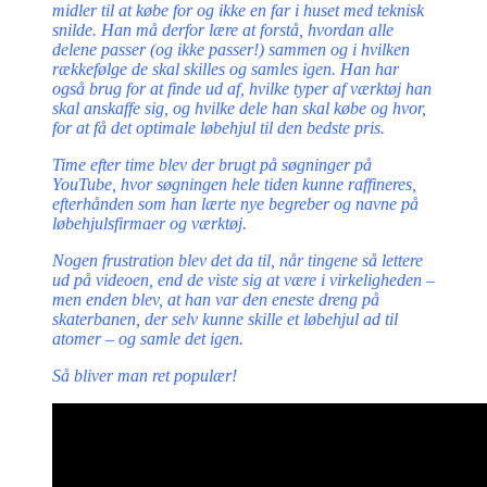
midler til at købe for og ikke en far i huset med teknisk
snilde. Han må derfor lære at forstå, hvordan alle
delene passer (og ikke passer!) sammen og i hvilken
rækkefølge de skal skilles og samles igen. Han har
også brug for at finde ud af, hvilke typer af værktøj han
skal anskaffe sig, og hvilke dele han skal købe og hvor,
for at få det optimale løbehjul til den bedste pris.
Time efter time blev der brugt på søgninger på
YouTube, hvor søgningen hele tiden kunne raffineres,
efterhånden som han lærte nye begreber og navne på
løbehjulsfirmaer og værktøj.
Nogen frustration blev det da til, når tingene så lettere
ud på videoen, end de viste sig at være i virkeligheden –
men enden blev, at han var den eneste dreng på
skaterbanen, der selv kunne skille et løbehjul ad til
atomer – og samle det igen.
Så bliver man ret populær!