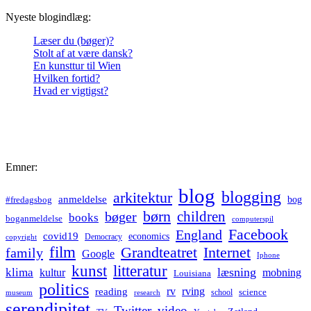
Nyeste blogindlæg:
Læser du (bøger)?
Stolt af at være dansk?
En kunsttur til Wien
Hvilken fortid?
Hvad er vigtigst?
Emner:
blog
blogging
arkitektur
anmeldelse
bog
#fredagsbog
børn
children
bøger
books
boganmeldelse
computerspil
Facebook
England
covid19
economics
Democracy
copyright
film
Grandteatret
Internet
family
Google
Iphone
kunst
litteratur
læsning
klima
kultur
mobning
Louisiana
politics
rv
rving
reading
science
museum
research
school
serendipitet
Twitter
video