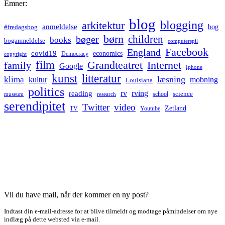
Emner:
blog
blogging
arkitektur
anmeldelse
bog
#fredagsbog
børn
children
bøger
books
boganmeldelse
computerspil
Facebook
England
covid19
economics
Democracy
copyright
film
Grandteatret
Internet
family
Google
Iphone
kunst
litteratur
læsning
klima
kultur
mobning
Louisiana
politics
rv
rving
reading
science
museum
research
school
serendipitet
Twitter
video
Zetland
TV
Youtube
Vil du have mail, når der kommer en ny post?
Indtast din e-mail-adresse for at blive tilmeldt og modtage påmindelser om nye
indlæg på dette websted via e-mail.