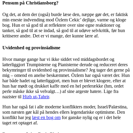
Pensum på Christiansborg?
Og det, at dem der (også) burde læse den, næppe gør det, er faktisk
min eneste indvending mod Özlem Cekic’ dejlige, varme og kloge
bog. Hun er så god til at reflektere over sine egne reaktioner og
tanker, så god til at se indad, så god til at udøve selvkritik, før hun
kritiserer andre. Det er vi mange, der kunne lære af.
Uvidenhed og provinsialisme
Hvor mange gange har vi ikke siddet ved middagsbordet og
latterliggjort Trumpisterne og Pianisterne derude og reduceret deres
bekymringer til uvidenhed og provinsialisme? Jeg tager det gerne på
mig – omend en anelse beskæmmet. Özlem har også været der. Hun
har både hadet og latterliggjort, men hun er blevet klogere, efter at
hun har mødt og drukket kaffe med en hel perlerække (hm, ordet
perle måske ikke så velvalgt…) af sine argeste hatere. Lige fra
nazister til
Hizb ut-Tahrir
.
Hun har også fat i alle moderne konflikters moder, Israel/Palæstina,
som næsten gør kål på hendes ellers legendariske optimisme. Den
konflikt har jeg
læst en bog om
for ganske nylig og er i det hele
taget ret optaget af.