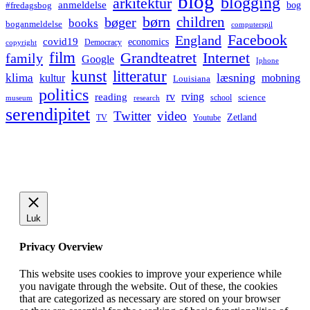
blog
blogging
arkitektur
anmeldelse
bog
#fredagsbog
børn
children
bøger
books
boganmeldelse
computerspil
Facebook
England
covid19
economics
Democracy
copyright
film
Grandteatret
Internet
family
Google
Iphone
kunst
litteratur
læsning
klima
kultur
mobning
Louisiana
politics
rv
rving
reading
science
museum
research
school
serendipitet
Twitter
video
Zetland
TV
Youtube
Luk
Privacy Overview
This website uses cookies to improve your experience while
you navigate through the website. Out of these, the cookies
that are categorized as necessary are stored on your browser