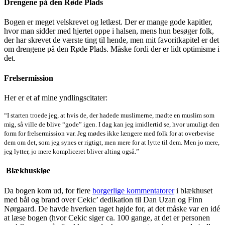
Drengene på den Røde Plads
Bogen er meget velskrevet og letlæst. Der er mange gode kapitler,
hvor man sidder med hjertet oppe i halsen, mens hun besøger folk,
der har skrevet de værste ting til hende, men mit favoritkapitel er det
om drengene på den Røde Plads. Måske fordi der er lidt optimisme i
det.
Frelsermission
Her er et af mine yndlingscitater:
“I starten troede jeg, at hvis de, der hadede muslimerne, mødte en muslim som
mig, så ville de blive “gode” igen. I dag kan jeg imidlertid se, hvor umuligt den
form for frelsermission var. Jeg mødes ikke længere med folk for at overbevise
dem om det, som jeg synes er rigtigt, men mere for at lytte til dem. Men jo mere,
jeg lytter, jo mere kompliceret bliver alting også.”
Blækhuskløe
Da bogen kom ud, for flere
borgerlige kommentatorer
i blækhuset
med bål og brand over Cekic’ dedikation til Dan Uzan og Finn
Nørgaard. De havde hverken taget højde for, at det måske var en idé
at læse bogen (hvor Cekic siger ca. 100 gange, at det er personen