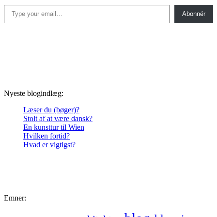
Type your email…
Abonnér
Nyeste blogindlæg:
Læser du (bøger)?
Stolt af at være dansk?
En kunsttur til Wien
Hvilken fortid?
Hvad er vigtigst?
Emner: