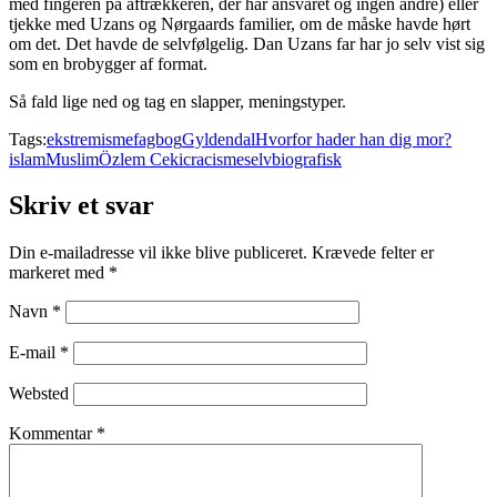
med fingeren på aftrækkeren, der har ansvaret og ingen andre) eller
tjekke med Uzans og Nørgaards familier, om de måske havde hørt
om det. Det havde de selvfølgelig. Dan Uzans far har jo selv vist sig
som en brobygger af format.
Så fald lige ned og tag en slapper, meningstyper.
Tags:
ekstremisme
fagbog
Gyldendal
Hvorfor hader han dig mor?
islam
Muslim
Özlem Cekic
racisme
selvbiografisk
Skriv et svar
Din e-mailadresse vil ikke blive publiceret.
Krævede felter er
markeret med
*
Navn
*
E-mail
*
Websted
Kommentar
*